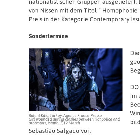
nationalistischen Gruppen ausgeliefert. 
von Nissen mit dem Titel “ Homophobie 
Preis in der Kategorie Contemporary Issu
Sondertermine
Die
geö
Beg
DO 
im 
Bee
Wim
Bulent Kilic, Turkey, Agence France-Presse
Girl wounded during clashes between riot police and
bil
protestors, Istanbul, 12 March
Sebastião Salgado vor.