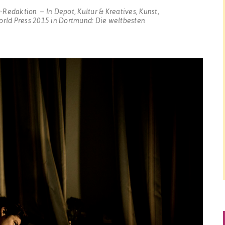
r-Redaktion
In
Depot
,
Kultur & Kreatives
,
Kunst
,
rld Press 2015 in Dortmund: Die weltbesten