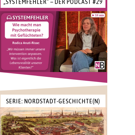
„SYSTEMFEHLER“ – DER PODCAST #29
SERIE: NORDSTADT-GESCHICHTE(N)