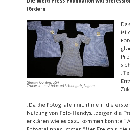
Die Word Press Foundation will professio
fördern
Das
ist
För
gla
Pre
sic
„Te
Ent
Glenna Gordon, USA
Traces of the Abducted Schoolgirls, Nigeria
Zuk
„Da die Fotografen nicht mehr die erste
Nutzung von Foto-Handys, „zeigen die Pro
erklären wie es dazu kommen konnte.“ A
Fotografinnen immer öfter Ereignis, die 