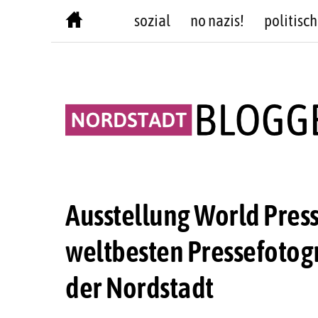
Skip
sozial
no nazis!
politisch
to
content
Ausstellung World Pres
weltbesten Pressefotogr
der Nordstadt