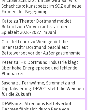
Michael Schulz
zu
Kirche wird Bar wird
Schachclub: Kunst setzt im SÖZ auf neue
Formen der Begegnung
Katte
zu
Theater Dortmund meldet
Rekord zum Vorverkaufsstart der
Spielzeit 2026/2027 im Juni
Christel Loock
zu
Wem gehört die
Innenstadt? Dortmund beschließt
Bettelverbot vor der Außengastronomie
Peter
zu
IHK Dortmund: Industrie klagt
über hohe Energiepreise und fehlende
Planbarkeit
Sascha
zu
Fernwärme, Stromnetz und
Digitalisierung: DEW21 stellt die Weichen
für die Zukunft
DEWFan
zu
Streit ums Bettelverbot:
Dahmen fühlt sich durch Rede von