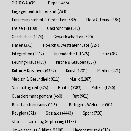
CORONA
(681)
Depot
(485)
Engagement & Ehrenamt
(784)
Erinnerungsarbeit & Gedenken
(589)
Flora & Fauna
(384)
Freizeit
(1108)
Gastronomie
(549)
Geschichte
(1376)
Gewerkschaften
(590)
Hafen
(371)
Hoesch & Westfalenhütte
(327)
Integration
(2267)
Jugendarbeit
(1675)
Justiz
(489)
Keuning-Haus
(489)
Kirche & Glauben
(857)
Kultur & Kreatives
(4352)
Kunst
(1701)
Medien
(471)
Medizin & Gesundheit
(811)
Musik
(1287)
Nachhaltigkeit
(426)
Politik
(5383)
Polizei
(1240)
Quartiersmanagement
(460)
Rat
(981)
Rechtsextremismus
(1169)
Refugees Welcome
(904)
Religion
(571)
Soziales
(4443)
Sport
(758)
Stadtentwicklung & -planung
(1133)
Umweltschutz & Klima
(1108)
Uncategorized
(918)