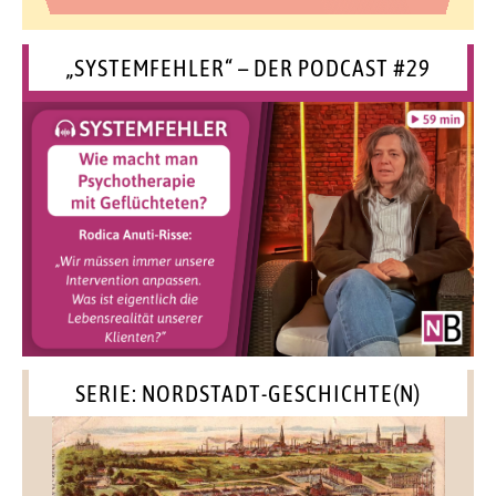
„SYSTEMFEHLER“ – DER PODCAST #29
SERIE: NORDSTADT-GESCHICHTE(N)