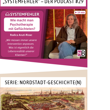
„SYSTEMFEHLER“ – DER PODCAST #29
SERIE: NORDSTADT-GESCHICHTE(N)