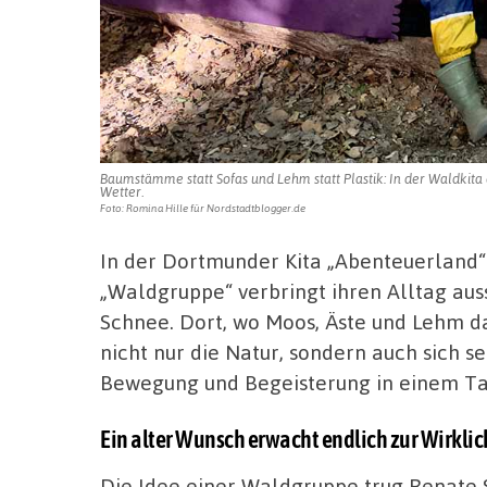
Baumstämme statt Sofas und Lehm statt Plastik: In der Waldkita 
Wetter.
Foto: Romina Hille für Nordstadtblogger.de
In der Dortmunder Kita „Abenteuerland“ 
„Waldgruppe“ verbringt ihren Alltag aus
Schnee. Dort, wo Moos, Äste und Lehm da
nicht nur die Natur, sondern auch sich sel
Bewegung und Begeisterung in einem Ta
Ein alter Wunsch erwacht endlich zur Wirklic
Die Idee einer Waldgruppe trug Renate 