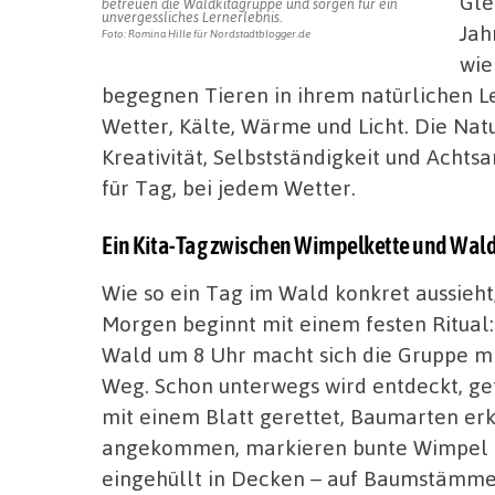
Gle
betreuen die Waldkitagruppe und sorgen für ein
unvergessliches Lernerlebnis.
Jah
Foto: Romina Hille für Nordstadtblogger.de
wie
begegnen Tieren in ihrem natürlichen L
Wetter, Kälte, Wärme und Licht. Die Nat
Kreativität, Selbstständigkeit und Acht
für Tag, bei jedem Wetter.
Ein Kita-Tag zwischen Wimpelkette und Wa
Wie so ein Tag im Wald konkret aussieht
Morgen beginnt mit einem festen Ritu
Wald um 8 Uhr macht sich die Gruppe m
Weg. Schon unterwegs wird entdeckt, gef
mit einem Blatt gerettet, Baumarten erk
angekommen, markieren bunte Wimpel das
eingehüllt in Decken – auf Baumstämmen