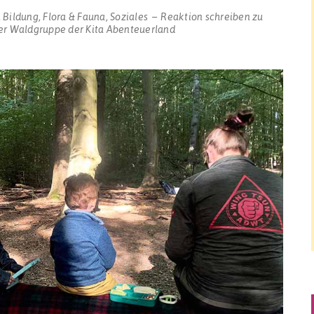
n
Bildung
,
Flora & Fauna
,
Soziales
Reaktion schreiben
zu
er Waldgruppe der Kita Abenteuerland