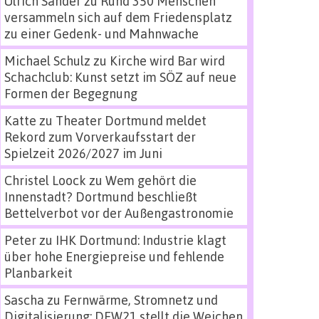
Ulrich Sander
zu
Rund 350 Menschen
versammeln sich auf dem Friedensplatz
zu einer Gedenk- und Mahnwache
Michael Schulz
zu
Kirche wird Bar wird
Schachclub: Kunst setzt im SÖZ auf neue
Formen der Begegnung
Katte
zu
Theater Dortmund meldet
Rekord zum Vorverkaufsstart der
Spielzeit 2026/2027 im Juni
Christel Loock
zu
Wem gehört die
Innenstadt? Dortmund beschließt
Bettelverbot vor der Außengastronomie
Peter
zu
IHK Dortmund: Industrie klagt
über hohe Energiepreise und fehlende
Planbarkeit
Sascha
zu
Fernwärme, Stromnetz und
Digitalisierung: DEW21 stellt die Weichen