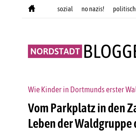
Skip
sozial
no nazis!
politisch
to
content
Wie Kinder in Dortmunds erster Wa
Vom Parkplatz in den Z
Leben der Waldgruppe 