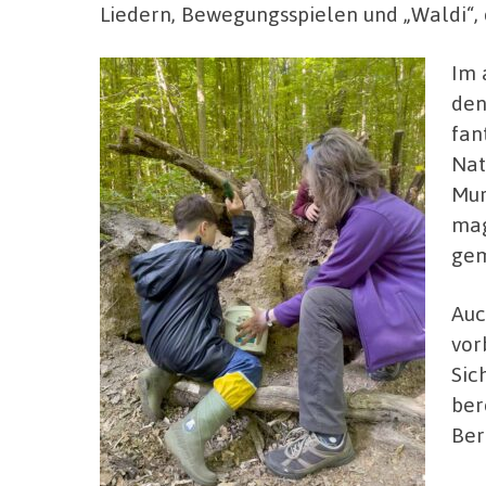
Liedern, Bewegungsspielen und „Waldi“, 
Im 
den
fan
Nat
Mur
mag
gem
Auc
vor
Sic
ber
Ber