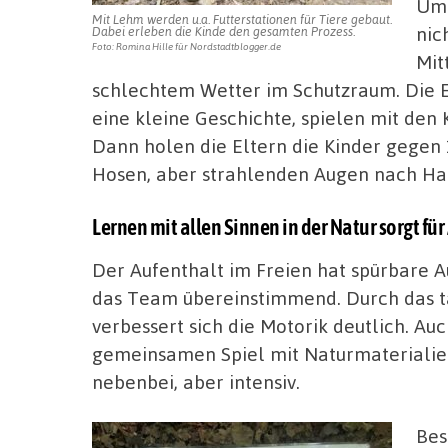
Um 
Mit Lehm werden u.a. Futterstationen für Tiere gebaut.
nic
Dabei erleben die Kinde den gesamten Prozess.
Foto: Romina Hille für Nordstadtblogger.de
Mit
schlechtem Wetter im Schutzraum. Die 
eine kleine Geschichte, spielen mit den
Dann holen die Eltern die Kinder gegen 1
Hosen, aber strahlenden Augen nach Ha
Lernen mit allen Sinnen in der Natur sorgt fü
Der Aufenthalt im Freien hat spürbare A
das Team übereinstimmend. Durch das tä
verbessert sich die Motorik deutlich. Auc
gemeinsamen Spiel mit Naturmaterialien
nebenbei, aber intensiv.
Bes