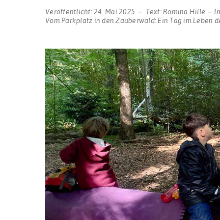
Veröffentlicht:
24. Mai 2025
Text:
Romina Hille
I
Vom Parkplatz in den Zauberwald: Ein Tag im Leben d