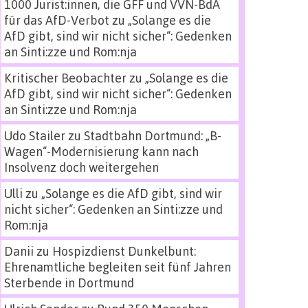
1000 Jurist:innen, die GFF und VVN-BdA
für das AfD-Verbot
zu
„Solange es die
AfD gibt, sind wir nicht sicher“: Gedenken
an Sinti:zze und Rom:nja
Kritischer Beobachter
zu
„Solange es die
AfD gibt, sind wir nicht sicher“: Gedenken
an Sinti:zze und Rom:nja
Udo Stailer
zu
Stadtbahn Dortmund: „B-
Wagen“-Modernisierung kann nach
Insolvenz doch weitergehen
Ulli
zu
„Solange es die AfD gibt, sind wir
nicht sicher“: Gedenken an Sinti:zze und
Rom:nja
Danii
zu
Hospizdienst Dunkelbunt:
Ehrenamtliche begleiten seit fünf Jahren
Sterbende in Dortmund