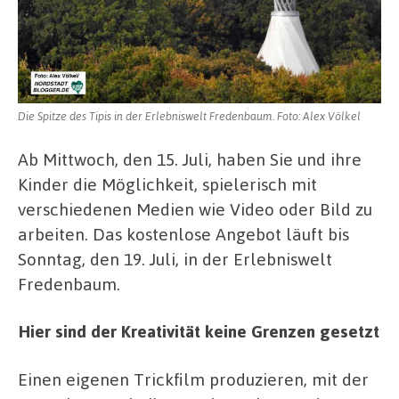
Big
Tipi
in
Erlebniswelt
Fredenbaum
Die Spitze des Tipis in der Erlebniswelt Fredenbaum. Foto: Alex Völkel
Ab Mittwoch, den 15. Juli, haben Sie und ihre
Kinder die Möglichkeit, spielerisch mit
verschiedenen Medien wie Video oder Bild zu
arbeiten. Das kostenlose Angebot läuft bis
Sonntag, den 19. Juli, in der Erlebniswelt
Fredenbaum.
Hier sind der Kreativität keine Grenzen gesetzt
Einen eigenen Trickfilm produzieren, mit der