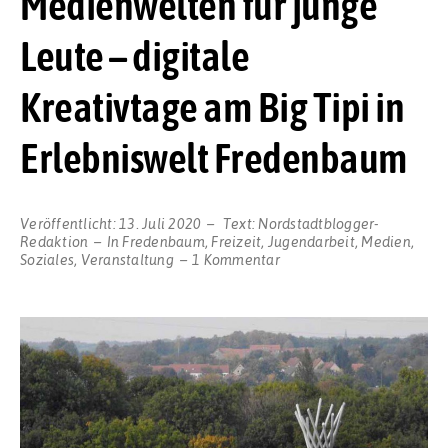
Medienwelten für junge
Leute – digitale
Kreativtage am Big Tipi in
Erlebniswelt Fredenbaum
Veröffentlicht:
13. Juli 2020
Text:
Nordstadtblogger-
Redaktion
In
Fredenbaum
,
Freizeit
,
Jugendarbeit
,
Medien
,
zu
Soziales
,
Veranstaltung
1 Kommentar
URLAUB@HOME:
Kunterbunte
Medienwelten
für
junge
Leute
–
digitale
Kreativtage
am