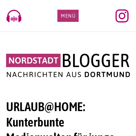
Skip
to
MENÜ
content
URLAUB@HOME:
Kunterbunte