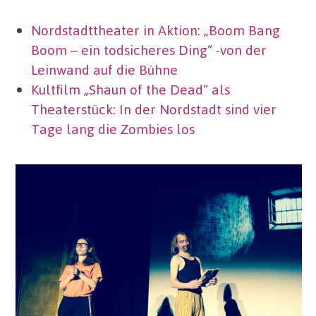
Nordstadttheater in Aktion: „Boom Bang
Boom – ein todsicheres Ding“ -von der
Leinwand auf die Bühne
Kultfilm „Shaun of the Dead“ als
Theaterstück: In der Nordstadt sind vier
Tage lang die Zombies los