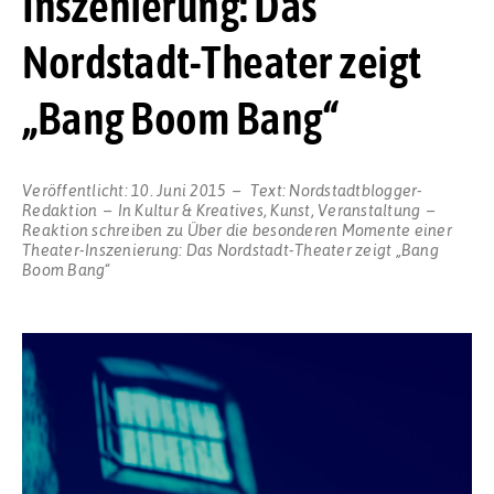
Inszenierung: Das
Nordstadt-Theater zeigt
„Bang Boom Bang“
Veröffentlicht:
10. Juni 2015
Text:
Nordstadtblogger-
Redaktion
In
Kultur & Kreatives
,
Kunst
,
Veranstaltung
Reaktion schreiben
zu Über die besonderen Momente einer
Theater-Inszenierung: Das Nordstadt-Theater zeigt „Bang
Boom Bang“