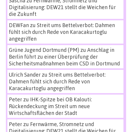
Sascha
zu
Fernwärme, Stromnetz und
Digitalisierung: DEW21 stellt die Weichen für
die Zukunft
DEWFan
zu
Streit ums Bettelverbot: Dahmen
fühlt sich durch Rede von Karacakurtoglu
angegriffen
Grüne Jugend Dortmund (PM)
zu
Anschlag in
Berlin führt zu einer Überprüfung der
Sicherheitsmaßnahmen beim CSD in Dortmund
Ulrich Sander
zu
Streit ums Bettelverbot:
Dahmen fühlt sich durch Rede von
Karacakurtoglu angegriffen
Peter
zu
IHK-Spitze bei OB Kalouti:
Rückendeckung im Streit um neue
Wirtschaftsflächen der Stadt
Peter
zu
Fernwärme, Stromnetz und
Digitalisierung: DEW21 stellt die Weichen für