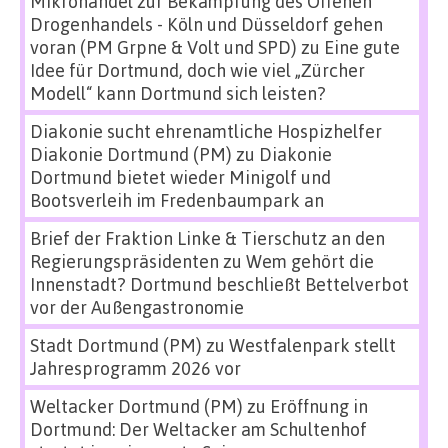
Mikrohandel zur Bekämpfung des Offenen
Drogenhandels - Köln und Düsseldorf gehen
voran (PM Grpne & Volt und SPD)
zu
Eine gute
Idee für Dortmund, doch wie viel „Zürcher
Modell“ kann Dortmund sich leisten?
Diakonie sucht ehrenamtliche Hospizhelfer
Diakonie Dortmund (PM)
zu
Diakonie
Dortmund bietet wieder Minigolf und
Bootsverleih im Fredenbaumpark an
Brief der Fraktion Linke & Tierschutz an den
Regierungspräsidenten
zu
Wem gehört die
Innenstadt? Dortmund beschließt Bettelverbot
vor der Außengastronomie
Stadt Dortmund (PM)
zu
Westfalenpark stellt
Jahresprogramm 2026 vor
Weltacker Dortmund (PM)
zu
Eröffnung in
Dortmund: Der Weltacker am Schultenhof