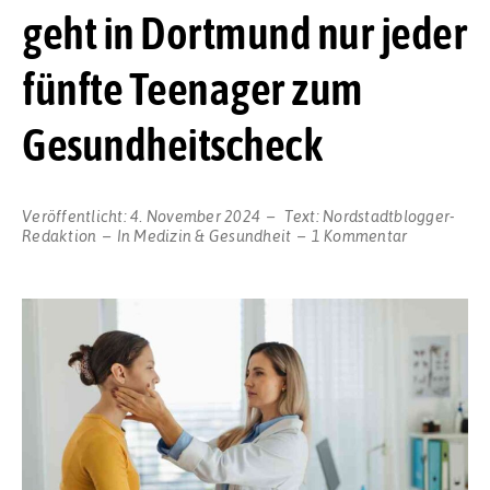
geht in Dortmund nur jeder
fünfte Teenager zum
Gesundheitscheck
Veröffentlicht:
4. November 2024
Text:
Nordstadtblogger-
zu
Redaktion
In
Medizin & Gesundheit
1 Kommentar
Trotz
leichter
Zunahme
geht
in
Dortmund
nur
jeder
fünfte
Teenager
zum
Gesundheit