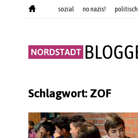
Skip
sozial
no nazis!
politisch
to
content
Schlagwort:
ZOF