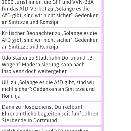
1000 Jurist:innen, die GFF und VVN-BdA
für das AfD-Verbot
zu
„Solange es die
AfD gibt, sind wir nicht sicher“: Gedenken
an Sinti:zze und Rom:nja
Kritischer Beobachter
zu
„Solange es die
AfD gibt, sind wir nicht sicher“: Gedenken
an Sinti:zze und Rom:nja
Udo Stailer
zu
Stadtbahn Dortmund: „B-
Wagen“-Modernisierung kann nach
Insolvenz doch weitergehen
Ulli
zu
„Solange es die AfD gibt, sind wir
nicht sicher“: Gedenken an Sinti:zze und
Rom:nja
Danii
zu
Hospizdienst Dunkelbunt:
Ehrenamtliche begleiten seit fünf Jahren
Sterbende in Dortmund