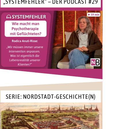
„SYSTEMFEHLER“ – DER PODCAST #29
SERIE: NORDSTADT-GESCHICHTE(N)