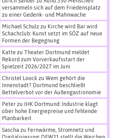
Ulrich Sander
zu
Rund 350 Menschen
versammeln sich auf dem Friedensplatz
zu einer Gedenk- und Mahnwache
Michael Schulz
zu
Kirche wird Bar wird
Schachclub: Kunst setzt im SÖZ auf neue
Formen der Begegnung
Katte
zu
Theater Dortmund meldet
Rekord zum Vorverkaufsstart der
Spielzeit 2026/2027 im Juni
Christel Loock
zu
Wem gehört die
Innenstadt? Dortmund beschließt
Bettelverbot vor der Außengastronomie
Peter
zu
IHK Dortmund: Industrie klagt
über hohe Energiepreise und fehlende
Planbarkeit
Sascha
zu
Fernwärme, Stromnetz und
Digitalisierung: DEW21 stellt die Weichen