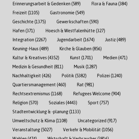
Erinnerungsarbeit & Gedenken
(589)
Flora & Fauna
(384)
Freizeit
(1105)
Gastronomie
(549)
Geschichte
(1375)
Gewerkschaften
(590)
Hafen
(371)
Hoesch & Westfalenhütte
(327)
Integration
(2267)
Jugendarbeit
(1674)
Justiz
(489)
Keuning-Haus
(489)
Kirche & Glauben
(856)
Kultur & Kreatives
(4352)
Kunst
(1701)
Medien
(471)
Medizin & Gesundheit
(811)
Musik
(1287)
Nachhaltigkeit
(426)
Politik
(5382)
Polizei
(1240)
Quartiersmanagement
(460)
Rat
(981)
Rechtsextremismus
(1168)
Refugees Welcome
(904)
Religion
(570)
Soziales
(4443)
Sport
(757)
Stadtentwicklung & -planung
(1133)
Umweltschutz & Klima
(1108)
Uncategorized
(917)
Veranstaltung
(5027)
Verkehr & Mobilität
(1056)
Wahlen
(474)
Wirtschaft & Verbraucher
(3816)