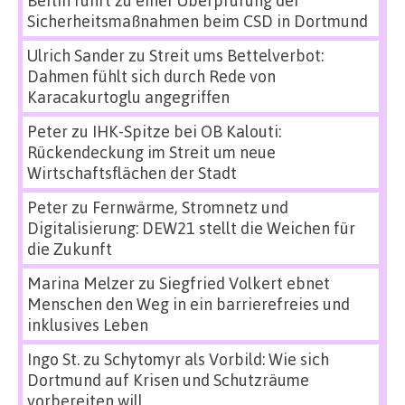
Berlin führt zu einer Überprüfung der
Sicherheitsmaßnahmen beim CSD in Dortmund
Ulrich Sander
zu
Streit ums Bettelverbot:
Dahmen fühlt sich durch Rede von
Karacakurtoglu angegriffen
Peter
zu
IHK-Spitze bei OB Kalouti:
Rückendeckung im Streit um neue
Wirtschaftsflächen der Stadt
Peter
zu
Fernwärme, Stromnetz und
Digitalisierung: DEW21 stellt die Weichen für
die Zukunft
Marina Melzer
zu
Siegfried Volkert ebnet
Menschen den Weg in ein barrierefreies und
inklusives Leben
Ingo St.
zu
Schytomyr als Vorbild: Wie sich
Dortmund auf Krisen und Schutzräume
vorbereiten will