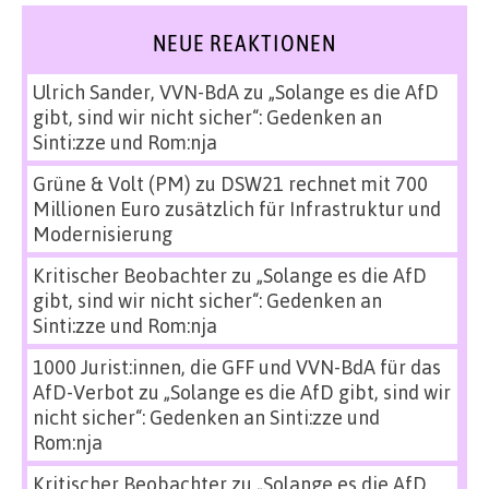
NEUE REAKTIONEN
Ulrich Sander, VVN-BdA
zu
„Solange es die AfD
gibt, sind wir nicht sicher“: Gedenken an
Sinti:zze und Rom:nja
Grüne & Volt (PM)
zu
DSW21 rechnet mit 700
Millionen Euro zusätzlich für Infrastruktur und
Modernisierung
Kritischer Beobachter
zu
„Solange es die AfD
gibt, sind wir nicht sicher“: Gedenken an
Sinti:zze und Rom:nja
1000 Jurist:innen, die GFF und VVN-BdA für das
AfD-Verbot
zu
„Solange es die AfD gibt, sind wir
nicht sicher“: Gedenken an Sinti:zze und
Rom:nja
Kritischer Beobachter
zu
„Solange es die AfD