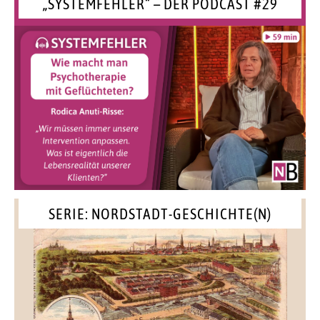
„SYSTEMFEHLER“ – DER PODCAST #29
SERIE: NORDSTADT-GESCHICHTE(N)