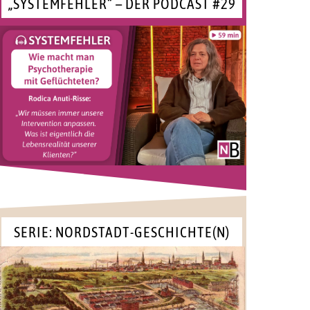
„SYSTEMFEHLER“ – DER PODCAST #29
SERIE: NORDSTADT-GESCHICHTE(N)