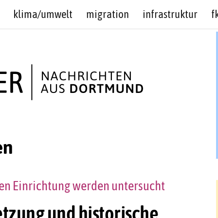
klima/umwelt
migration
infrastruktur
f
en
hen Einrichtung werden untersucht
tzung und historische