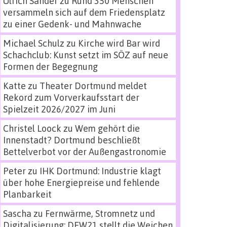
Ulrich Sander
zu
Rund 350 Menschen
versammeln sich auf dem Friedensplatz
zu einer Gedenk- und Mahnwache
Michael Schulz
zu
Kirche wird Bar wird
Schachclub: Kunst setzt im SÖZ auf neue
Formen der Begegnung
Katte
zu
Theater Dortmund meldet
Rekord zum Vorverkaufsstart der
Spielzeit 2026/2027 im Juni
Christel Loock
zu
Wem gehört die
Innenstadt? Dortmund beschließt
Bettelverbot vor der Außengastronomie
Peter
zu
IHK Dortmund: Industrie klagt
über hohe Energiepreise und fehlende
Planbarkeit
Sascha
zu
Fernwärme, Stromnetz und
Digitalisierung: DEW21 stellt die Weichen