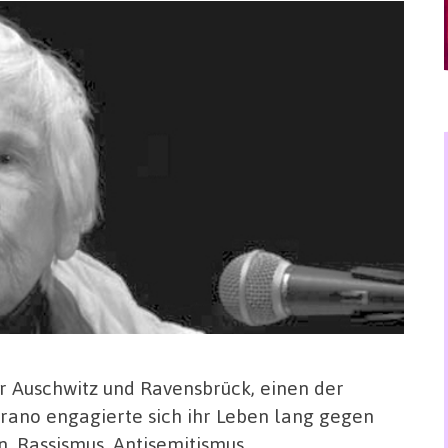
r Auschwitz und Ravensbrück, einen der
rano engagierte sich ihr Leben lang gegen
, Rassismus, Antisemitismus,