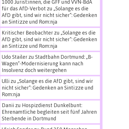
1000 Jurist:innen, die GFF und VVN-BdA
für das AfD-Verbot
zu
„Solange es die
AfD gibt, sind wir nicht sicher“: Gedenken
an Sinti:zze und Rom:nja
Kritischer Beobachter
zu
„Solange es die
AfD gibt, sind wir nicht sicher“: Gedenken
an Sinti:zze und Rom:nja
Udo Stailer
zu
Stadtbahn Dortmund: „B-
Wagen“-Modernisierung kann nach
Insolvenz doch weitergehen
Ulli
zu
„Solange es die AfD gibt, sind wir
nicht sicher“: Gedenken an Sinti:zze und
Rom:nja
Danii
zu
Hospizdienst Dunkelbunt:
Ehrenamtliche begleiten seit fünf Jahren
Sterbende in Dortmund