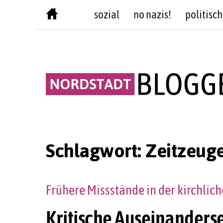
Skip
sozial
no nazis!
politisch
to
content
Schlagwort:
Zeitzeug
Frühere Missstände in der kirchlic
Kritische Auseinanderse