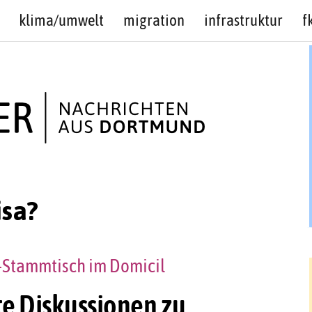
klima/umwelt
migration
infrastruktur
f
isa?
-Stammtisch im Domicil
e Diskussionen zu