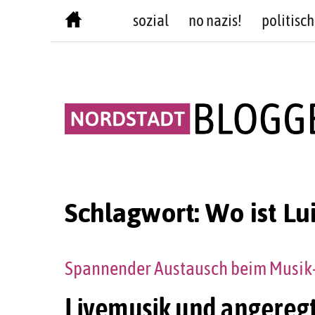
Skip
sozial
no nazis!
politisch
to
content
Schlagwort:
Wo ist Lu
Spannender Austausch beim Musik
Livemusik und angeregt