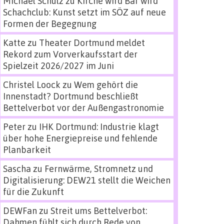
Michael Schulz
zu
Kirche wird Bar wird
Schachclub: Kunst setzt im SÖZ auf neue
Formen der Begegnung
Katte
zu
Theater Dortmund meldet
Rekord zum Vorverkaufsstart der
Spielzeit 2026/2027 im Juni
Christel Loock
zu
Wem gehört die
Innenstadt? Dortmund beschließt
Bettelverbot vor der Außengastronomie
Peter
zu
IHK Dortmund: Industrie klagt
über hohe Energiepreise und fehlende
Planbarkeit
Sascha
zu
Fernwärme, Stromnetz und
Digitalisierung: DEW21 stellt die Weichen
für die Zukunft
DEWFan
zu
Streit ums Bettelverbot:
Dahmen fühlt sich durch Rede von