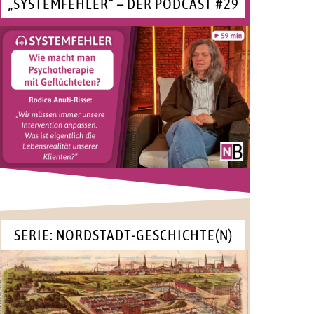
„SYSTEMFEHLER“ – DER PODCAST #29
SERIE: NORDSTADT-GESCHICHTE(N)