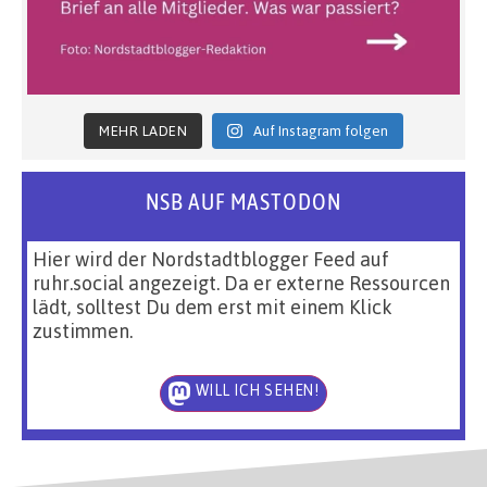
MEHR LADEN
Auf Instagram folgen
NSB AUF MASTODON
Hier wird der Nordstadtblogger Feed auf
ruhr.social angezeigt. Da er externe Ressourcen
lädt, solltest Du dem erst mit einem Klick
zustimmen.
WILL ICH SEHEN!