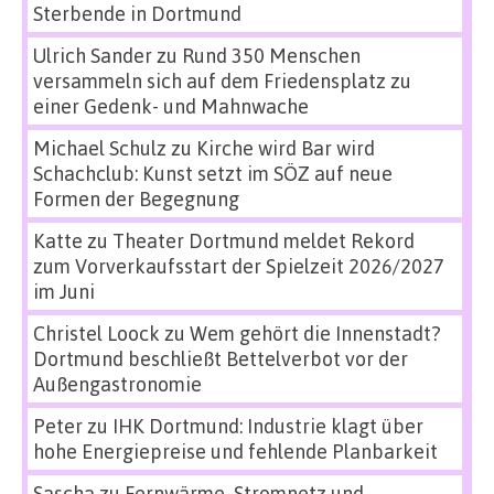
Sterbende in Dortmund
Ulrich Sander
zu
Rund 350 Menschen
versammeln sich auf dem Friedensplatz zu
einer Gedenk- und Mahnwache
Michael Schulz
zu
Kirche wird Bar wird
Schachclub: Kunst setzt im SÖZ auf neue
Formen der Begegnung
Katte
zu
Theater Dortmund meldet Rekord
zum Vorverkaufsstart der Spielzeit 2026/2027
im Juni
Christel Loock
zu
Wem gehört die Innenstadt?
Dortmund beschließt Bettelverbot vor der
Außengastronomie
Peter
zu
IHK Dortmund: Industrie klagt über
hohe Energiepreise und fehlende Planbarkeit
Sascha
zu
Fernwärme, Stromnetz und