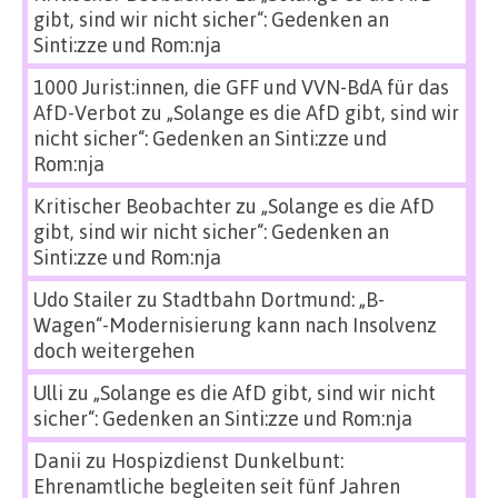
gibt, sind wir nicht sicher“: Gedenken an
Sinti:zze und Rom:nja
1000 Jurist:innen, die GFF und VVN-BdA für das
AfD-Verbot
zu
„Solange es die AfD gibt, sind wir
nicht sicher“: Gedenken an Sinti:zze und
Rom:nja
Kritischer Beobachter
zu
„Solange es die AfD
gibt, sind wir nicht sicher“: Gedenken an
Sinti:zze und Rom:nja
Udo Stailer
zu
Stadtbahn Dortmund: „B-
Wagen“-Modernisierung kann nach Insolvenz
doch weitergehen
Ulli
zu
„Solange es die AfD gibt, sind wir nicht
sicher“: Gedenken an Sinti:zze und Rom:nja
Danii
zu
Hospizdienst Dunkelbunt:
Ehrenamtliche begleiten seit fünf Jahren