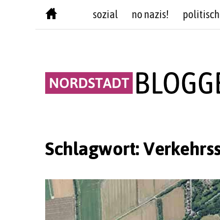
Skip
sozial
no nazis!
politisch
to
content
Schlagwort:
Verkehrss