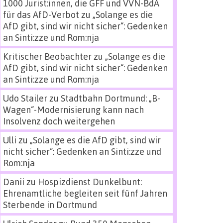
1000 Jurist:innen, die GFF und VVN-BdA
für das AfD-Verbot
zu
„Solange es die
AfD gibt, sind wir nicht sicher“: Gedenken
an Sinti:zze und Rom:nja
Kritischer Beobachter
zu
„Solange es die
AfD gibt, sind wir nicht sicher“: Gedenken
an Sinti:zze und Rom:nja
Udo Stailer
zu
Stadtbahn Dortmund: „B-
Wagen“-Modernisierung kann nach
Insolvenz doch weitergehen
Ulli
zu
„Solange es die AfD gibt, sind wir
nicht sicher“: Gedenken an Sinti:zze und
Rom:nja
Danii
zu
Hospizdienst Dunkelbunt:
Ehrenamtliche begleiten seit fünf Jahren
Sterbende in Dortmund