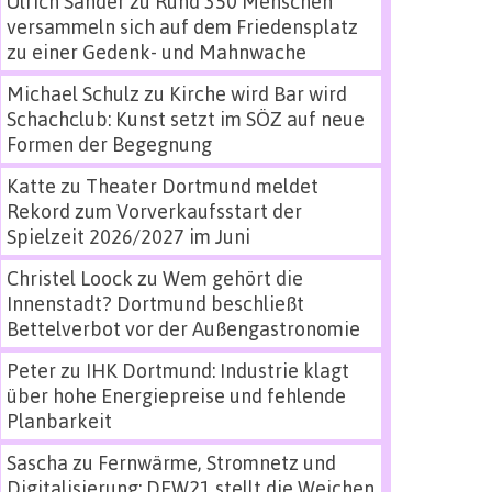
Ulrich Sander
zu
Rund 350 Menschen
versammeln sich auf dem Friedensplatz
zu einer Gedenk- und Mahnwache
Michael Schulz
zu
Kirche wird Bar wird
Schachclub: Kunst setzt im SÖZ auf neue
Formen der Begegnung
Katte
zu
Theater Dortmund meldet
Rekord zum Vorverkaufsstart der
Spielzeit 2026/2027 im Juni
Christel Loock
zu
Wem gehört die
Innenstadt? Dortmund beschließt
Bettelverbot vor der Außengastronomie
Peter
zu
IHK Dortmund: Industrie klagt
über hohe Energiepreise und fehlende
Planbarkeit
Sascha
zu
Fernwärme, Stromnetz und
Digitalisierung: DEW21 stellt die Weichen