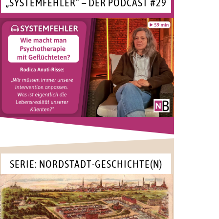
„SYSTEMFEHLER“ – DER PODCAST #29
SERIE: NORDSTADT-GESCHICHTE(N)