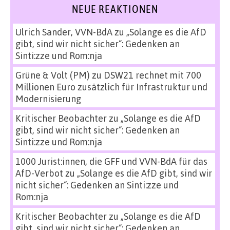
NEUE REAKTIONEN
Ulrich Sander, VVN-BdA
zu
„Solange es die AfD
gibt, sind wir nicht sicher“: Gedenken an
Sinti:zze und Rom:nja
Grüne & Volt (PM)
zu
DSW21 rechnet mit 700
Millionen Euro zusätzlich für Infrastruktur und
Modernisierung
Kritischer Beobachter
zu
„Solange es die AfD
gibt, sind wir nicht sicher“: Gedenken an
Sinti:zze und Rom:nja
1000 Jurist:innen, die GFF und VVN-BdA für das
AfD-Verbot
zu
„Solange es die AfD gibt, sind wir
nicht sicher“: Gedenken an Sinti:zze und
Rom:nja
Kritischer Beobachter
zu
„Solange es die AfD
gibt, sind wir nicht sicher“: Gedenken an