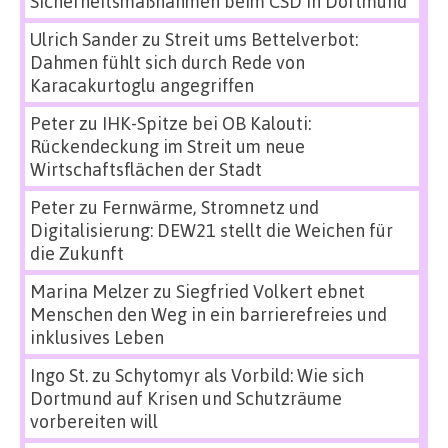
Sicherheitsmaßnahmen beim CSD in Dortmund
Ulrich Sander
zu
Streit ums Bettelverbot:
Dahmen fühlt sich durch Rede von
Karacakurtoglu angegriffen
Peter
zu
IHK-Spitze bei OB Kalouti:
Rückendeckung im Streit um neue
Wirtschaftsflächen der Stadt
Peter
zu
Fernwärme, Stromnetz und
Digitalisierung: DEW21 stellt die Weichen für
die Zukunft
Marina Melzer
zu
Siegfried Volkert ebnet
Menschen den Weg in ein barrierefreies und
inklusives Leben
Ingo St.
zu
Schytomyr als Vorbild: Wie sich
Dortmund auf Krisen und Schutzräume
vorbereiten will