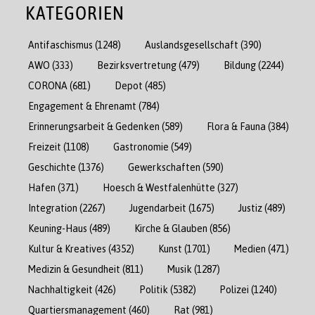
KATEGORIEN
Antifaschismus
(1248)
Auslandsgesellschaft
(390)
AWO
(333)
Bezirksvertretung
(479)
Bildung
(2244)
CORONA
(681)
Depot
(485)
Engagement & Ehrenamt
(784)
Erinnerungsarbeit & Gedenken
(589)
Flora & Fauna
(384)
Freizeit
(1108)
Gastronomie
(549)
Geschichte
(1376)
Gewerkschaften
(590)
Hafen
(371)
Hoesch & Westfalenhütte
(327)
Integration
(2267)
Jugendarbeit
(1675)
Justiz
(489)
Keuning-Haus
(489)
Kirche & Glauben
(856)
Kultur & Kreatives
(4352)
Kunst
(1701)
Medien
(471)
Medizin & Gesundheit
(811)
Musik
(1287)
Nachhaltigkeit
(426)
Politik
(5382)
Polizei
(1240)
Quartiersmanagement
(460)
Rat
(981)