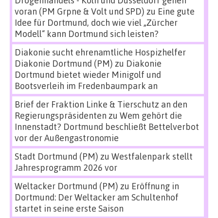
Drogenhandels - Köln und Düsseldorf gehen
voran (PM Grpne & Volt und SPD)
zu
Eine gute
Idee für Dortmund, doch wie viel „Zürcher
Modell“ kann Dortmund sich leisten?
Diakonie sucht ehrenamtliche Hospizhelfer
Diakonie Dortmund (PM)
zu
Diakonie
Dortmund bietet wieder Minigolf und
Bootsverleih im Fredenbaumpark an
Brief der Fraktion Linke & Tierschutz an den
Regierungspräsidenten
zu
Wem gehört die
Innenstadt? Dortmund beschließt Bettelverbot
vor der Außengastronomie
Stadt Dortmund (PM)
zu
Westfalenpark stellt
Jahresprogramm 2026 vor
Weltacker Dortmund (PM)
zu
Eröffnung in
Dortmund: Der Weltacker am Schultenhof
startet in seine erste Saison