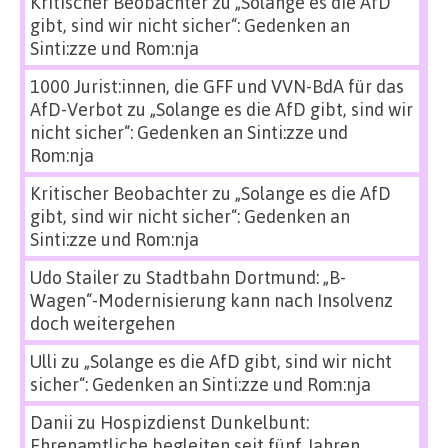
Kritischer Beobachter
zu
„Solange es die AfD
gibt, sind wir nicht sicher“: Gedenken an
Sinti:zze und Rom:nja
1000 Jurist:innen, die GFF und VVN-BdA für das
AfD-Verbot
zu
„Solange es die AfD gibt, sind wir
nicht sicher“: Gedenken an Sinti:zze und
Rom:nja
Kritischer Beobachter
zu
„Solange es die AfD
gibt, sind wir nicht sicher“: Gedenken an
Sinti:zze und Rom:nja
Udo Stailer
zu
Stadtbahn Dortmund: „B-
Wagen“-Modernisierung kann nach Insolvenz
doch weitergehen
Ulli
zu
„Solange es die AfD gibt, sind wir nicht
sicher“: Gedenken an Sinti:zze und Rom:nja
Danii
zu
Hospizdienst Dunkelbunt:
Ehrenamtliche begleiten seit fünf Jahren