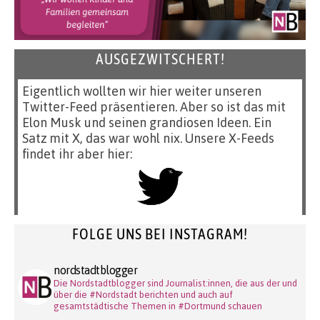
AUSGEZWITSCHERT!
Eigentlich wollten wir hier weiter unseren
Twitter-Feed präsentieren. Aber so ist das mit
Elon Musk und seinen grandiosen Ideen. Ein
Satz mit X, das war wohl nix. Unsere X-Feeds
findet ihr aber hier:
FOLGE UNS BEI INSTAGRAM!
nordstadtblogger
Die Nordstadtblogger sind Journalist:innen, die aus der und
über die #Nordstadt berichten und auch auf
gesamtstädtische Themen in #Dortmund schauen