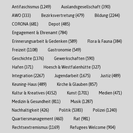
Antifaschismus
(1249)
Auslandsgesellschaft
(390)
AWO
(333)
Bezirksvertretung
(479)
Bildung
(2244)
CORONA
(681)
Depot
(485)
Engagement & Ehrenamt
(784)
Erinnerungsarbeit & Gedenken
(589)
Flora & Fauna
(384)
Freizeit
(1108)
Gastronomie
(549)
Geschichte
(1376)
Gewerkschaften
(590)
Hafen
(371)
Hoesch & Westfalenhütte
(327)
Integration
(2267)
Jugendarbeit
(1675)
Justiz
(489)
Keuning-Haus
(489)
Kirche & Glauben
(857)
Kultur & Kreatives
(4352)
Kunst
(1701)
Medien
(471)
Medizin & Gesundheit
(811)
Musik
(1287)
Nachhaltigkeit
(426)
Politik
(5383)
Polizei
(1240)
Quartiersmanagement
(460)
Rat
(981)
Rechtsextremismus
(1169)
Refugees Welcome
(904)