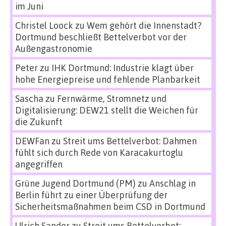
im Juni
Christel Loock
zu
Wem gehört die Innenstadt?
Dortmund beschließt Bettelverbot vor der
Außengastronomie
Peter
zu
IHK Dortmund: Industrie klagt über
hohe Energiepreise und fehlende Planbarkeit
Sascha
zu
Fernwärme, Stromnetz und
Digitalisierung: DEW21 stellt die Weichen für
die Zukunft
DEWFan
zu
Streit ums Bettelverbot: Dahmen
fühlt sich durch Rede von Karacakurtoglu
angegriffen
Grüne Jugend Dortmund (PM)
zu
Anschlag in
Berlin führt zu einer Überprüfung der
Sicherheitsmaßnahmen beim CSD in Dortmund
Ulrich Sander
zu
Streit ums Bettelverbot: