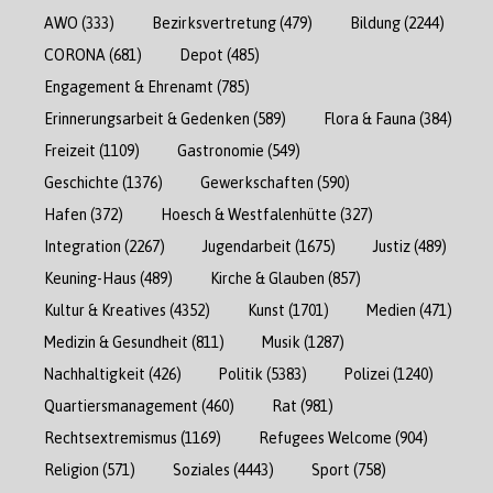
AWO
(333)
Bezirksvertretung
(479)
Bildung
(2244)
CORONA
(681)
Depot
(485)
Engagement & Ehrenamt
(785)
Erinnerungsarbeit & Gedenken
(589)
Flora & Fauna
(384)
Freizeit
(1109)
Gastronomie
(549)
Geschichte
(1376)
Gewerkschaften
(590)
Hafen
(372)
Hoesch & Westfalenhütte
(327)
Integration
(2267)
Jugendarbeit
(1675)
Justiz
(489)
Keuning-Haus
(489)
Kirche & Glauben
(857)
Kultur & Kreatives
(4352)
Kunst
(1701)
Medien
(471)
Medizin & Gesundheit
(811)
Musik
(1287)
Nachhaltigkeit
(426)
Politik
(5383)
Polizei
(1240)
Quartiersmanagement
(460)
Rat
(981)
Rechtsextremismus
(1169)
Refugees Welcome
(904)
Religion
(571)
Soziales
(4443)
Sport
(758)