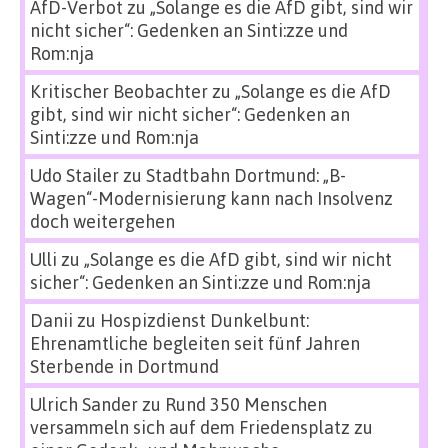
AfD-Verbot
zu
„Solange es die AfD gibt, sind wir
nicht sicher“: Gedenken an Sinti:zze und
Rom:nja
Kritischer Beobachter
zu
„Solange es die AfD
gibt, sind wir nicht sicher“: Gedenken an
Sinti:zze und Rom:nja
Udo Stailer
zu
Stadtbahn Dortmund: „B-
Wagen“-Modernisierung kann nach Insolvenz
doch weitergehen
Ulli
zu
„Solange es die AfD gibt, sind wir nicht
sicher“: Gedenken an Sinti:zze und Rom:nja
Danii
zu
Hospizdienst Dunkelbunt:
Ehrenamtliche begleiten seit fünf Jahren
Sterbende in Dortmund
Ulrich Sander
zu
Rund 350 Menschen
versammeln sich auf dem Friedensplatz zu