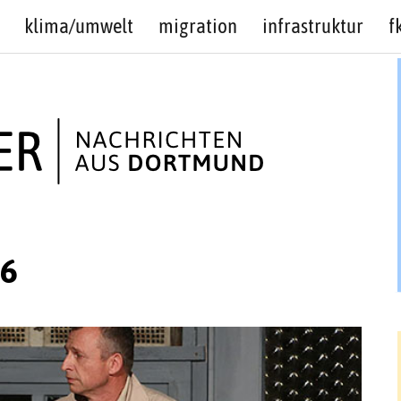
klima/umwelt
migration
infrastruktur
f
36