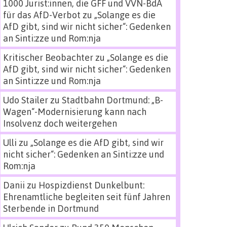
1000 Jurist:innen, die GFF und VVN-BdA
für das AfD-Verbot
zu
„Solange es die
AfD gibt, sind wir nicht sicher“: Gedenken
an Sinti:zze und Rom:nja
Kritischer Beobachter
zu
„Solange es die
AfD gibt, sind wir nicht sicher“: Gedenken
an Sinti:zze und Rom:nja
Udo Stailer
zu
Stadtbahn Dortmund: „B-
Wagen“-Modernisierung kann nach
Insolvenz doch weitergehen
Ulli
zu
„Solange es die AfD gibt, sind wir
nicht sicher“: Gedenken an Sinti:zze und
Rom:nja
Danii
zu
Hospizdienst Dunkelbunt:
Ehrenamtliche begleiten seit fünf Jahren
Sterbende in Dortmund