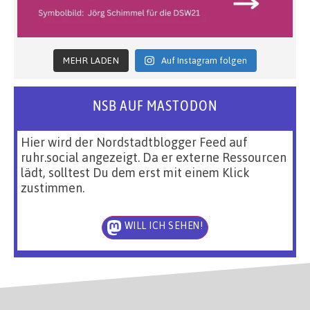
MEHR LADEN
Auf Instagram folgen
NSB AUF MASTODON
Hier wird der Nordstadtblogger Feed auf
ruhr.social angezeigt. Da er externe Ressourcen
lädt, solltest Du dem erst mit einem Klick
zustimmen.
WILL ICH SEHEN!