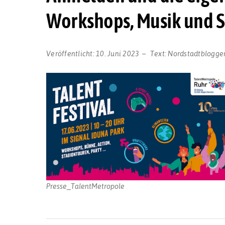
Workshops, Musik und S
Veröffentlicht:
10. Juni 2023
Text:
Nordstadtblogge
Presse_TalentMetropole