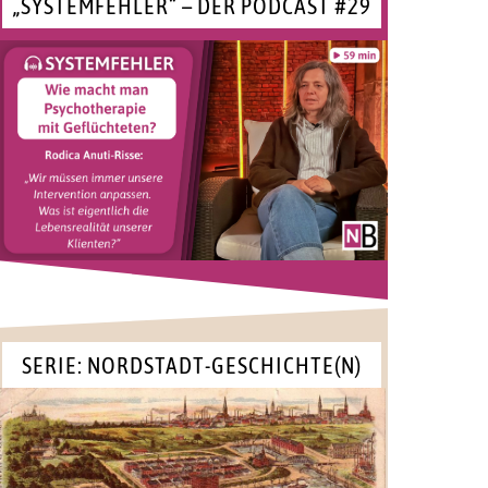
„SYSTEMFEHLER“ – DER PODCAST #29
SERIE: NORDSTADT-GESCHICHTE(N)