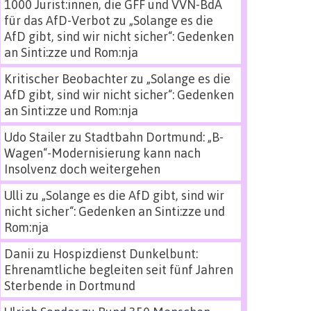
1000 Jurist:innen, die GFF und VVN-BdA
für das AfD-Verbot
zu
„Solange es die
AfD gibt, sind wir nicht sicher“: Gedenken
an Sinti:zze und Rom:nja
Kritischer Beobachter
zu
„Solange es die
AfD gibt, sind wir nicht sicher“: Gedenken
an Sinti:zze und Rom:nja
Udo Stailer
zu
Stadtbahn Dortmund: „B-
Wagen“-Modernisierung kann nach
Insolvenz doch weitergehen
Ulli
zu
„Solange es die AfD gibt, sind wir
nicht sicher“: Gedenken an Sinti:zze und
Rom:nja
Danii
zu
Hospizdienst Dunkelbunt:
Ehrenamtliche begleiten seit fünf Jahren
Sterbende in Dortmund