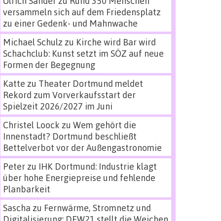
Ulrich Sander
zu
Rund 350 Menschen
versammeln sich auf dem Friedensplatz
zu einer Gedenk- und Mahnwache
Michael Schulz
zu
Kirche wird Bar wird
Schachclub: Kunst setzt im SÖZ auf neue
Formen der Begegnung
Katte
zu
Theater Dortmund meldet
Rekord zum Vorverkaufsstart der
Spielzeit 2026/2027 im Juni
Christel Loock
zu
Wem gehört die
Innenstadt? Dortmund beschließt
Bettelverbot vor der Außengastronomie
Peter
zu
IHK Dortmund: Industrie klagt
über hohe Energiepreise und fehlende
Planbarkeit
Sascha
zu
Fernwärme, Stromnetz und
Digitalisierung: DEW21 stellt die Weichen