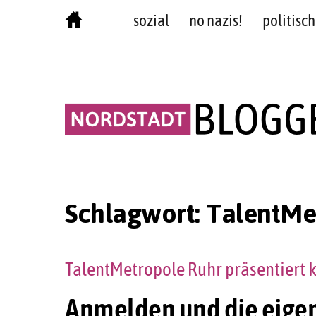
Skip
sozial
no nazis!
politisch
to
content
Schlagwort:
TalentMe
TalentMetropole Ruhr präsentiert k
Anmelden und die eigen