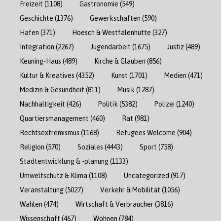
Freizeit
(1108)
Gastronomie
(549)
Geschichte
(1376)
Gewerkschaften
(590)
Hafen
(371)
Hoesch & Westfalenhütte
(327)
Integration
(2267)
Jugendarbeit
(1675)
Justiz
(489)
Keuning-Haus
(489)
Kirche & Glauben
(856)
Kultur & Kreatives
(4352)
Kunst
(1701)
Medien
(471)
Medizin & Gesundheit
(811)
Musik
(1287)
Nachhaltigkeit
(426)
Politik
(5382)
Polizei
(1240)
Quartiersmanagement
(460)
Rat
(981)
Rechtsextremismus
(1168)
Refugees Welcome
(904)
Religion
(570)
Soziales
(4443)
Sport
(758)
Stadtentwicklung & -planung
(1133)
Umweltschutz & Klima
(1108)
Uncategorized
(917)
Veranstaltung
(5027)
Verkehr & Mobilität
(1056)
Wahlen
(474)
Wirtschaft & Verbraucher
(3816)
Wissenschaft
(467)
Wohnen
(784)