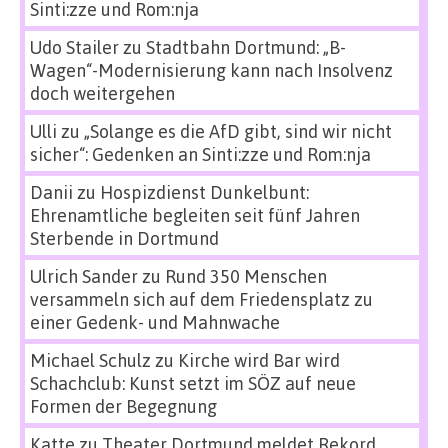
Sinti:zze und Rom:nja
Udo Stailer
zu
Stadtbahn Dortmund: „B-
Wagen“-Modernisierung kann nach Insolvenz
doch weitergehen
Ulli
zu
„Solange es die AfD gibt, sind wir nicht
sicher“: Gedenken an Sinti:zze und Rom:nja
Danii
zu
Hospizdienst Dunkelbunt:
Ehrenamtliche begleiten seit fünf Jahren
Sterbende in Dortmund
Ulrich Sander
zu
Rund 350 Menschen
versammeln sich auf dem Friedensplatz zu
einer Gedenk- und Mahnwache
Michael Schulz
zu
Kirche wird Bar wird
Schachclub: Kunst setzt im SÖZ auf neue
Formen der Begegnung
Katte
zu
Theater Dortmund meldet Rekord