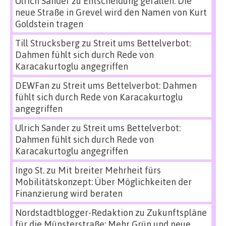
Ulrich Sander
zu
Entscheidung gefallen: Die
neue Straße in Grevel wird den Namen von Kurt
Goldstein tragen
Till Strucksberg
zu
Streit ums Bettelverbot:
Dahmen fühlt sich durch Rede von
Karacakurtoglu angegriffen
DEWFan
zu
Streit ums Bettelverbot: Dahmen
fühlt sich durch Rede von Karacakurtoglu
angegriffen
Ulrich Sander
zu
Streit ums Bettelverbot:
Dahmen fühlt sich durch Rede von
Karacakurtoglu angegriffen
Ingo St.
zu
Mit breiter Mehrheit fürs
Mobilitätskonzept: Über Möglichkeiten der
Finanzierung wird beraten
Nordstadtblogger-Redaktion
zu
Zukunftspläne
für die Münsterstraße: Mehr Grün und neue