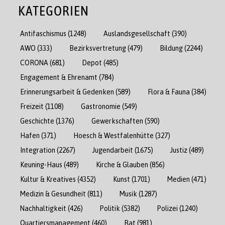
KATEGORIEN
Antifaschismus
(1248)
Auslandsgesellschaft
(390)
AWO
(333)
Bezirksvertretung
(479)
Bildung
(2244)
CORONA
(681)
Depot
(485)
Engagement & Ehrenamt
(784)
Erinnerungsarbeit & Gedenken
(589)
Flora & Fauna
(384)
Freizeit
(1108)
Gastronomie
(549)
Geschichte
(1376)
Gewerkschaften
(590)
Hafen
(371)
Hoesch & Westfalenhütte
(327)
Integration
(2267)
Jugendarbeit
(1675)
Justiz
(489)
Keuning-Haus
(489)
Kirche & Glauben
(856)
Kultur & Kreatives
(4352)
Kunst
(1701)
Medien
(471)
Medizin & Gesundheit
(811)
Musik
(1287)
Nachhaltigkeit
(426)
Politik
(5382)
Polizei
(1240)
Quartiersmanagement
(460)
Rat
(981)