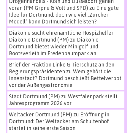
Drogenhandels - Köln und Düsseldorf gehen
voran (PM Grpne & Volt und SPD)
zu
Eine gute
Idee für Dortmund, doch wie viel „Zürcher
Modell“ kann Dortmund sich leisten?
Diakonie sucht ehrenamtliche Hospizhelfer
Diakonie Dortmund (PM)
zu
Diakonie
Dortmund bietet wieder Minigolf und
Bootsverleih im Fredenbaumpark an
Brief der Fraktion Linke & Tierschutz an den
Regierungspräsidenten
zu
Wem gehört die
Innenstadt? Dortmund beschließt Bettelverbot
vor der Außengastronomie
Stadt Dortmund (PM)
zu
Westfalenpark stellt
Jahresprogramm 2026 vor
Weltacker Dortmund (PM)
zu
Eröffnung in
Dortmund: Der Weltacker am Schultenhof
startet in seine erste Saison