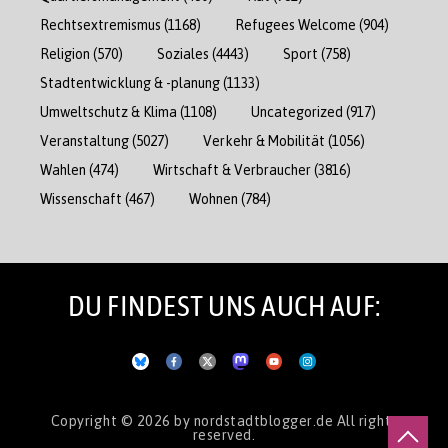
Rechtsextremismus
(1168)
Refugees Welcome
(904)
Religion
(570)
Soziales
(4443)
Sport
(758)
Stadtentwicklung & -planung
(1133)
Umweltschutz & Klima
(1108)
Uncategorized
(917)
Veranstaltung
(5027)
Verkehr & Mobilität
(1056)
Wahlen
(474)
Wirtschaft & Verbraucher
(3816)
Wissenschaft
(467)
Wohnen
(784)
DU FINDEST UNS AUCH AUF:
Copyright © 2026
by nordstadtblogger.de
All rights
reserved.