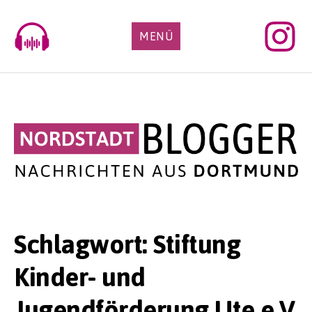
Skip
to
MENÜ
content
Schlagwort:
Stiftung
Kinder- und
Jugendförderung Ute e.V