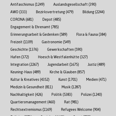
Antifaschismus
(1249)
Auslandsgesellschaft
(390)
AWO
(333)
Bezirksvertretung
(479)
Bildung
(2244)
CORONA
(681)
Depot
(485)
Engagement & Ehrenamt
(785)
Erinnerungsarbeit & Gedenken
(589)
Flora & Fauna
(384)
Freizeit
(1109)
Gastronomie
(549)
Geschichte
(1376)
Gewerkschaften
(590)
Hafen
(372)
Hoesch & Westfalenhütte
(327)
Integration
(2267)
Jugendarbeit
(1675)
Justiz
(489)
Keuning-Haus
(489)
Kirche & Glauben
(857)
Kultur & Kreatives
(4352)
Kunst
(1701)
Medien
(471)
Medizin & Gesundheit
(811)
Musik
(1287)
Nachhaltigkeit
(426)
Politik
(5383)
Polizei
(1240)
Quartiersmanagement
(460)
Rat
(981)
Rechtsextremismus
(1169)
Refugees Welcome
(904)