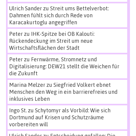
Ulrich Sander
zu
Streit ums Bettelverbot:
Dahmen fühlt sich durch Rede von
Karacakurtoglu angegriffen
Peter
zu
IHK-Spitze bei OB Kalouti:
Rückendeckung im Streit um neue
Wirtschaftsflächen der Stadt
Peter
zu
Fernwärme, Stromnetz und
Digitalisierung: DEW21 stellt die Weichen für
die Zukunft
Marina Melzer
zu
Siegfried Volkert ebnet
Menschen den Weg in ein barrierefreies und
inklusives Leben
Ingo St.
zu
Schytomyr als Vorbild: Wie sich
Dortmund auf Krisen und Schutzräume
vorbereiten will
Ulrich Sander
zu
Entscheidung gefallen: Die