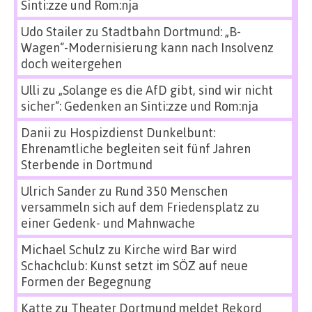
Sinti:zze und Rom:nja
Udo Stailer
zu
Stadtbahn Dortmund: „B-
Wagen“-Modernisierung kann nach Insolvenz
doch weitergehen
Ulli
zu
„Solange es die AfD gibt, sind wir nicht
sicher“: Gedenken an Sinti:zze und Rom:nja
Danii
zu
Hospizdienst Dunkelbunt:
Ehrenamtliche begleiten seit fünf Jahren
Sterbende in Dortmund
Ulrich Sander
zu
Rund 350 Menschen
versammeln sich auf dem Friedensplatz zu
einer Gedenk- und Mahnwache
Michael Schulz
zu
Kirche wird Bar wird
Schachclub: Kunst setzt im SÖZ auf neue
Formen der Begegnung
Katte
zu
Theater Dortmund meldet Rekord