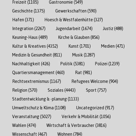
Freizeit
(1105)
Gastronomie
(549)
Geschichte
(1375)
Gewerkschaften
(590)
Hafen
(371)
Hoesch & Westfalenhütte
(327)
Integration
(2267)
Jugendarbeit
(1674)
Justiz
(488)
Keuning-Haus
(489)
Kirche & Glauben
(856)
Kultur & Kreatives
(4352)
Kunst
(1701)
Medien
(471)
Medizin & Gesundheit
(811)
Musik
(1287)
Nachhaltigkeit
(426)
Politik
(5381)
Polizei
(1239)
Quartiersmanagement
(460)
Rat
(981)
Rechtsextremismus
(1167)
Refugees Welcome
(904)
Religion
(570)
Soziales
(4443)
Sport
(757)
Stadtentwicklung & -planung
(1133)
Umweltschutz & Klima
(1108)
Uncategorized
(917)
Veranstaltung
(5027)
Verkehr & Mobilität
(1056)
Wahlen
(474)
Wirtschaft & Verbraucher
(3816)
Wissenschaft
(467)
Wohnen
(784)