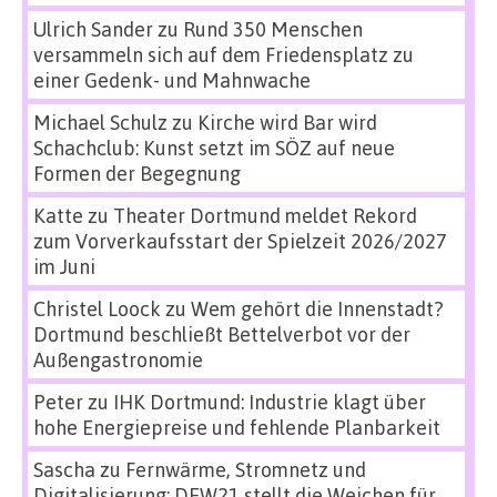
Ulrich Sander
zu
Rund 350 Menschen
versammeln sich auf dem Friedensplatz zu
einer Gedenk- und Mahnwache
Michael Schulz
zu
Kirche wird Bar wird
Schachclub: Kunst setzt im SÖZ auf neue
Formen der Begegnung
Katte
zu
Theater Dortmund meldet Rekord
zum Vorverkaufsstart der Spielzeit 2026/2027
im Juni
Christel Loock
zu
Wem gehört die Innenstadt?
Dortmund beschließt Bettelverbot vor der
Außengastronomie
Peter
zu
IHK Dortmund: Industrie klagt über
hohe Energiepreise und fehlende Planbarkeit
Sascha
zu
Fernwärme, Stromnetz und
Digitalisierung: DEW21 stellt die Weichen für