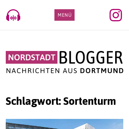
Skip
to
MENÜ
content
Schlagwort:
Sortenturm