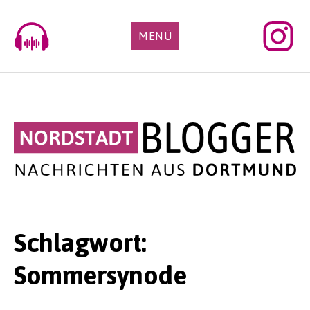
Skip
to
MENÜ
content
Schlagwort:
Sommersynode