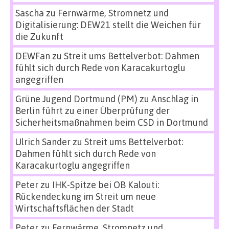
Sascha
zu
Fernwärme, Stromnetz und
Digitalisierung: DEW21 stellt die Weichen für
die Zukunft
DEWFan
zu
Streit ums Bettelverbot: Dahmen
fühlt sich durch Rede von Karacakurtoglu
angegriffen
Grüne Jugend Dortmund (PM)
zu
Anschlag in
Berlin führt zu einer Überprüfung der
Sicherheitsmaßnahmen beim CSD in Dortmund
Ulrich Sander
zu
Streit ums Bettelverbot:
Dahmen fühlt sich durch Rede von
Karacakurtoglu angegriffen
Peter
zu
IHK-Spitze bei OB Kalouti:
Rückendeckung im Streit um neue
Wirtschaftsflächen der Stadt
Peter
zu
Fernwärme, Stromnetz und