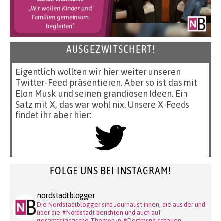
AUSGEZWITSCHERT!
Eigentlich wollten wir hier weiter unseren
Twitter-Feed präsentieren. Aber so ist das mit
Elon Musk und seinen grandiosen Ideen. Ein
Satz mit X, das war wohl nix. Unsere X-Feeds
findet ihr aber hier:
FOLGE UNS BEI INSTAGRAM!
nordstadtblogger
Die Nordstadtblogger sind Journalist:innen, die aus der und
über die #Nordstadt berichten und auch auf
gesamtstädtische Themen in #Dortmund schauen