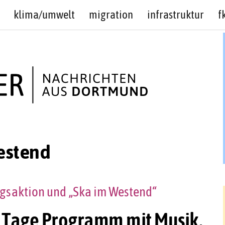
klima/umwelt
migration
infrastruktur
f
estend
agsaktion und „Ska im Westend“
r Tage Programm mit Musik,