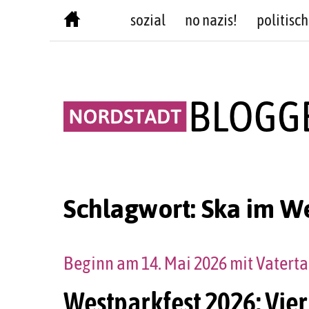
Skip
sozial
no nazis!
politisch
to
content
Schlagwort:
Ska im W
Beginn am 14. Mai 2026 mit Vatert
Westparkfest 2026: Vie