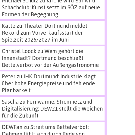
Michael Schulz
zu
Kirche wird Bar wird
Schachclub: Kunst setzt im SÖZ auf neue
Formen der Begegnung
Katte
zu
Theater Dortmund meldet
Rekord zum Vorverkaufsstart der
Spielzeit 2026/2027 im Juni
Christel Loock
zu
Wem gehört die
Innenstadt? Dortmund beschließt
Bettelverbot vor der Außengastronomie
Peter
zu
IHK Dortmund: Industrie klagt
über hohe Energiepreise und fehlende
Planbarkeit
Sascha
zu
Fernwärme, Stromnetz und
Digitalisierung: DEW21 stellt die Weichen
für die Zukunft
DEWFan
zu
Streit ums Bettelverbot:
Dahmen fühlt sich durch Rede von