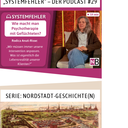
„SYSTEMFEHLER“ – DER PODCAST #29
SERIE: NORDSTADT-GESCHICHTE(N)