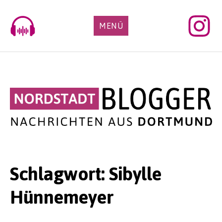
Skip
to
MENÜ
content
Schlagwort:
Sibylle
Hünnemeyer