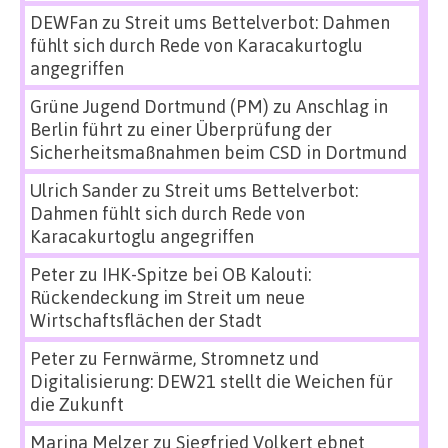
DEWFan
zu
Streit ums Bettelverbot: Dahmen
fühlt sich durch Rede von Karacakurtoglu
angegriffen
Grüne Jugend Dortmund (PM)
zu
Anschlag in
Berlin führt zu einer Überprüfung der
Sicherheitsmaßnahmen beim CSD in Dortmund
Ulrich Sander
zu
Streit ums Bettelverbot:
Dahmen fühlt sich durch Rede von
Karacakurtoglu angegriffen
Peter
zu
IHK-Spitze bei OB Kalouti:
Rückendeckung im Streit um neue
Wirtschaftsflächen der Stadt
Peter
zu
Fernwärme, Stromnetz und
Digitalisierung: DEW21 stellt die Weichen für
die Zukunft
Marina Melzer
zu
Siegfried Volkert ebnet