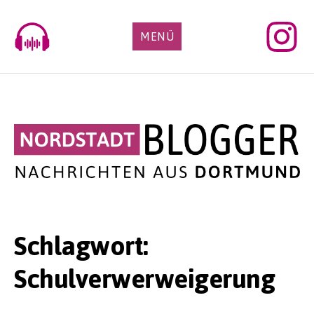
Skip
to
MENÜ
content
Schlagwort:
Schulverwerweigerung