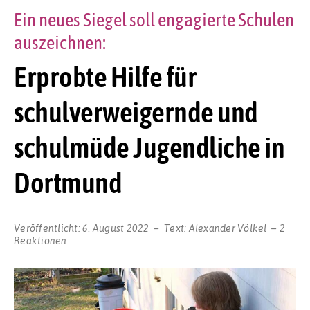
Ein neues Siegel soll engagierte Schulen
auszeichnen:
Erprobte Hilfe für
schulverweigernde und
schulmüde Jugendliche in
Dortmund
Veröffentlicht:
6. August 2022
Text:
Alexander Völkel
2
Reaktionen