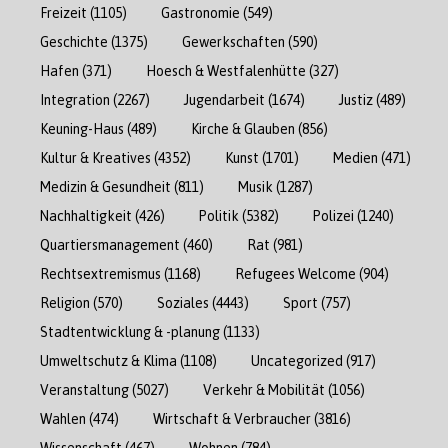
Freizeit
(1105)
Gastronomie
(549)
Geschichte
(1375)
Gewerkschaften
(590)
Hafen
(371)
Hoesch & Westfalenhütte
(327)
Integration
(2267)
Jugendarbeit
(1674)
Justiz
(489)
Keuning-Haus
(489)
Kirche & Glauben
(856)
Kultur & Kreatives
(4352)
Kunst
(1701)
Medien
(471)
Medizin & Gesundheit
(811)
Musik
(1287)
Nachhaltigkeit
(426)
Politik
(5382)
Polizei
(1240)
Quartiersmanagement
(460)
Rat
(981)
Rechtsextremismus
(1168)
Refugees Welcome
(904)
Religion
(570)
Soziales
(4443)
Sport
(757)
Stadtentwicklung & -planung
(1133)
Umweltschutz & Klima
(1108)
Uncategorized
(917)
Veranstaltung
(5027)
Verkehr & Mobilität
(1056)
Wahlen
(474)
Wirtschaft & Verbraucher
(3816)
Wissenschaft
(467)
Wohnen
(784)