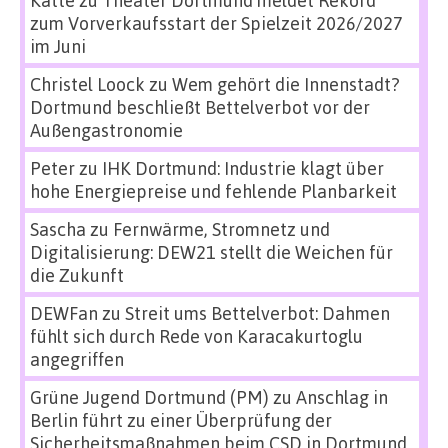
Katte
zu
Theater Dortmund meldet Rekord
zum Vorverkaufsstart der Spielzeit 2026/2027
im Juni
Christel Loock
zu
Wem gehört die Innenstadt?
Dortmund beschließt Bettelverbot vor der
Außengastronomie
Peter
zu
IHK Dortmund: Industrie klagt über
hohe Energiepreise und fehlende Planbarkeit
Sascha
zu
Fernwärme, Stromnetz und
Digitalisierung: DEW21 stellt die Weichen für
die Zukunft
DEWFan
zu
Streit ums Bettelverbot: Dahmen
fühlt sich durch Rede von Karacakurtoglu
angegriffen
Grüne Jugend Dortmund (PM)
zu
Anschlag in
Berlin führt zu einer Überprüfung der
Sicherheitsmaßnahmen beim CSD in Dortmund