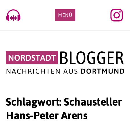
Skip
to
MENÜ
content
Schlagwort:
Schausteller
Hans-Peter Arens