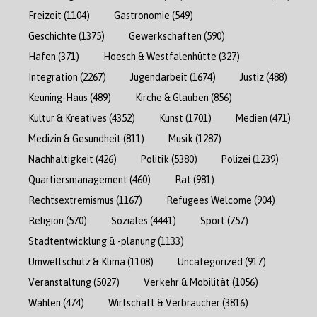
Freizeit
(1104)
Gastronomie
(549)
Geschichte
(1375)
Gewerkschaften
(590)
Hafen
(371)
Hoesch & Westfalenhütte
(327)
Integration
(2267)
Jugendarbeit
(1674)
Justiz
(488)
Keuning-Haus
(489)
Kirche & Glauben
(856)
Kultur & Kreatives
(4352)
Kunst
(1701)
Medien
(471)
Medizin & Gesundheit
(811)
Musik
(1287)
Nachhaltigkeit
(426)
Politik
(5380)
Polizei
(1239)
Quartiersmanagement
(460)
Rat
(981)
Rechtsextremismus
(1167)
Refugees Welcome
(904)
Religion
(570)
Soziales
(4441)
Sport
(757)
Stadtentwicklung & -planung
(1133)
Umweltschutz & Klima
(1108)
Uncategorized
(917)
Veranstaltung
(5027)
Verkehr & Mobilität
(1056)
Wahlen
(474)
Wirtschaft & Verbraucher
(3816)