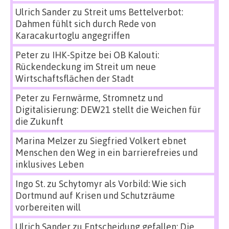
Ulrich Sander
zu
Streit ums Bettelverbot:
Dahmen fühlt sich durch Rede von
Karacakurtoglu angegriffen
Peter
zu
IHK-Spitze bei OB Kalouti:
Rückendeckung im Streit um neue
Wirtschaftsflächen der Stadt
Peter
zu
Fernwärme, Stromnetz und
Digitalisierung: DEW21 stellt die Weichen für
die Zukunft
Marina Melzer
zu
Siegfried Volkert ebnet
Menschen den Weg in ein barrierefreies und
inklusives Leben
Ingo St.
zu
Schytomyr als Vorbild: Wie sich
Dortmund auf Krisen und Schutzräume
vorbereiten will
Ulrich Sander
zu
Entscheidung gefallen: Die