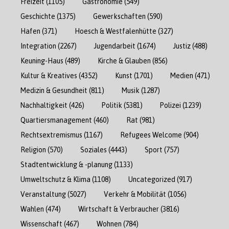
Freizeit
(1105)
Gastronomie
(549)
Geschichte
(1375)
Gewerkschaften
(590)
Hafen
(371)
Hoesch & Westfalenhütte
(327)
Integration
(2267)
Jugendarbeit
(1674)
Justiz
(488)
Keuning-Haus
(489)
Kirche & Glauben
(856)
Kultur & Kreatives
(4352)
Kunst
(1701)
Medien
(471)
Medizin & Gesundheit
(811)
Musik
(1287)
Nachhaltigkeit
(426)
Politik
(5381)
Polizei
(1239)
Quartiersmanagement
(460)
Rat
(981)
Rechtsextremismus
(1167)
Refugees Welcome
(904)
Religion
(570)
Soziales
(4443)
Sport
(757)
Stadtentwicklung & -planung
(1133)
Umweltschutz & Klima
(1108)
Uncategorized
(917)
Veranstaltung
(5027)
Verkehr & Mobilität
(1056)
Wahlen
(474)
Wirtschaft & Verbraucher
(3816)
Wissenschaft
(467)
Wohnen
(784)