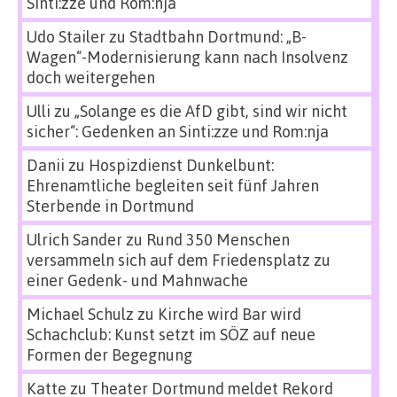
Sinti:zze und Rom:nja
Udo Stailer
zu
Stadtbahn Dortmund: „B-
Wagen“-Modernisierung kann nach Insolvenz
doch weitergehen
Ulli
zu
„Solange es die AfD gibt, sind wir nicht
sicher“: Gedenken an Sinti:zze und Rom:nja
Danii
zu
Hospizdienst Dunkelbunt:
Ehrenamtliche begleiten seit fünf Jahren
Sterbende in Dortmund
Ulrich Sander
zu
Rund 350 Menschen
versammeln sich auf dem Friedensplatz zu
einer Gedenk- und Mahnwache
Michael Schulz
zu
Kirche wird Bar wird
Schachclub: Kunst setzt im SÖZ auf neue
Formen der Begegnung
Katte
zu
Theater Dortmund meldet Rekord