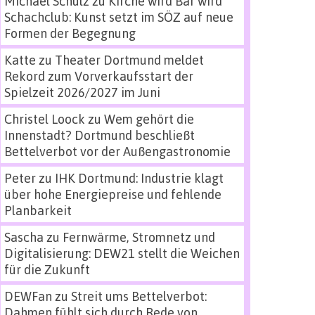
Michael Schulz
zu
Kirche wird Bar wird
Schachclub: Kunst setzt im SÖZ auf neue
Formen der Begegnung
Katte
zu
Theater Dortmund meldet
Rekord zum Vorverkaufsstart der
Spielzeit 2026/2027 im Juni
Christel Loock
zu
Wem gehört die
Innenstadt? Dortmund beschließt
Bettelverbot vor der Außengastronomie
Peter
zu
IHK Dortmund: Industrie klagt
über hohe Energiepreise und fehlende
Planbarkeit
Sascha
zu
Fernwärme, Stromnetz und
Digitalisierung: DEW21 stellt die Weichen
für die Zukunft
DEWFan
zu
Streit ums Bettelverbot:
Dahmen fühlt sich durch Rede von