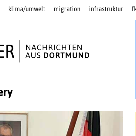
klima/umwelt
migration
infrastruktur
f
ery