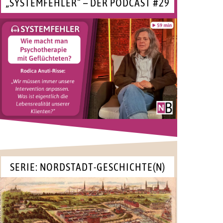
„SYSTEMFEHLER“ – DER PODCAST #29
SERIE: NORDSTADT-GESCHICHTE(N)