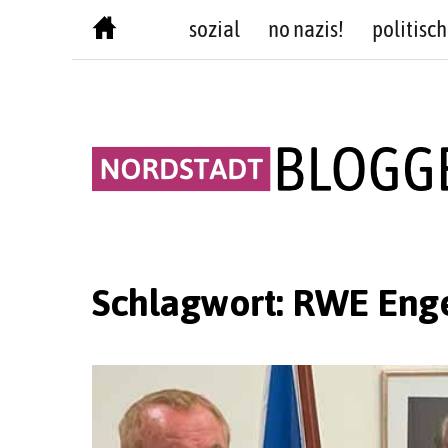
Skip
sozial
no nazis!
politisch
to
content
Schlagwort:
RWE Eng