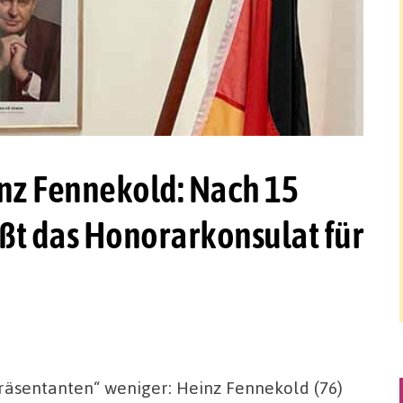
inz Fennekold: Nach 15
ßt das Honorarkonsulat für
äsentanten“ weniger: Heinz Fennekold (76)