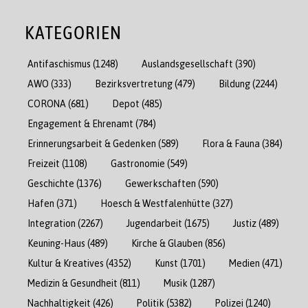
KATEGORIEN
Antifaschismus
(1248)
Auslandsgesellschaft
(390)
AWO
(333)
Bezirksvertretung
(479)
Bildung
(2244)
CORONA
(681)
Depot
(485)
Engagement & Ehrenamt
(784)
Erinnerungsarbeit & Gedenken
(589)
Flora & Fauna
(384)
Freizeit
(1108)
Gastronomie
(549)
Geschichte
(1376)
Gewerkschaften
(590)
Hafen
(371)
Hoesch & Westfalenhütte
(327)
Integration
(2267)
Jugendarbeit
(1675)
Justiz
(489)
Keuning-Haus
(489)
Kirche & Glauben
(856)
Kultur & Kreatives
(4352)
Kunst
(1701)
Medien
(471)
Medizin & Gesundheit
(811)
Musik
(1287)
Nachhaltigkeit
(426)
Politik
(5382)
Polizei
(1240)