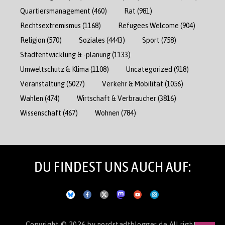
Quartiersmanagement
(460)
Rat
(981)
Rechtsextremismus
(1168)
Refugees Welcome
(904)
Religion
(570)
Soziales
(4443)
Sport
(758)
Stadtentwicklung & -planung
(1133)
Umweltschutz & Klima
(1108)
Uncategorized
(918)
Veranstaltung
(5027)
Verkehr & Mobilität
(1056)
Wahlen
(474)
Wirtschaft & Verbraucher
(3816)
Wissenschaft
(467)
Wohnen
(784)
DU FINDEST UNS AUCH AUF:
Copyright © 2026
by nordstadtblogger.de
All rights