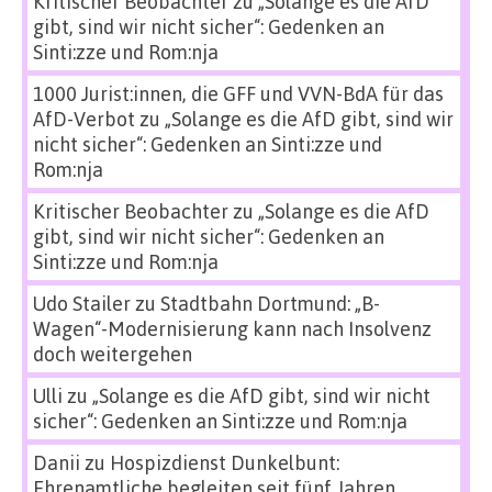
Kritischer Beobachter
zu
„Solange es die AfD
gibt, sind wir nicht sicher“: Gedenken an
Sinti:zze und Rom:nja
1000 Jurist:innen, die GFF und VVN-BdA für das
AfD-Verbot
zu
„Solange es die AfD gibt, sind wir
nicht sicher“: Gedenken an Sinti:zze und
Rom:nja
Kritischer Beobachter
zu
„Solange es die AfD
gibt, sind wir nicht sicher“: Gedenken an
Sinti:zze und Rom:nja
Udo Stailer
zu
Stadtbahn Dortmund: „B-
Wagen“-Modernisierung kann nach Insolvenz
doch weitergehen
Ulli
zu
„Solange es die AfD gibt, sind wir nicht
sicher“: Gedenken an Sinti:zze und Rom:nja
Danii
zu
Hospizdienst Dunkelbunt:
Ehrenamtliche begleiten seit fünf Jahren