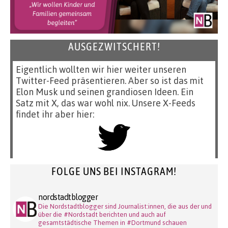
AUSGEZWITSCHERT!
Eigentlich wollten wir hier weiter unseren
Twitter-Feed präsentieren. Aber so ist das mit
Elon Musk und seinen grandiosen Ideen. Ein
Satz mit X, das war wohl nix. Unsere X-Feeds
findet ihr aber hier:
FOLGE UNS BEI INSTAGRAM!
nordstadtblogger
Die Nordstadtblogger sind Journalist:innen, die aus der und
über die #Nordstadt berichten und auch auf
gesamtstädtische Themen in #Dortmund schauen