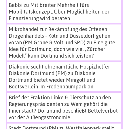
Bebbi
zu
Mit breiter Mehrheit fürs
Mobilitätskonzept: Über Möglichkeiten der
Finanzierung wird beraten
Mikrohandel zur Bekämpfung des Offenen
Drogenhandels - Köln und Düsseldorf gehen
voran (PM Grpne & Volt und SPD)
zu
Eine gute
Idee für Dortmund, doch wie viel „Zürcher
Modell“ kann Dortmund sich leisten?
Diakonie sucht ehrenamtliche Hospizhelfer
Diakonie Dortmund (PM)
zu
Diakonie
Dortmund bietet wieder Minigolf und
Bootsverleih im Fredenbaumpark an
Brief der Fraktion Linke & Tierschutz an den
Regierungspräsidenten
zu
Wem gehört die
Innenstadt? Dortmund beschließt Bettelverbot
vor der Außengastronomie
Stadt Dortmund (PM)
zu
Westfalenpark stellt