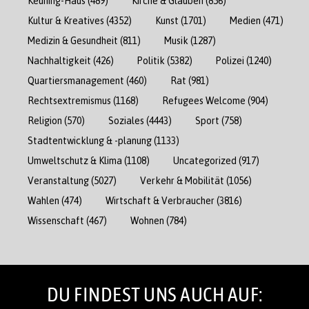
Keuning-Haus
(489)
Kirche & Glauben
(856)
Kultur & Kreatives
(4352)
Kunst
(1701)
Medien
(471)
Medizin & Gesundheit
(811)
Musik
(1287)
Nachhaltigkeit
(426)
Politik
(5382)
Polizei
(1240)
Quartiersmanagement
(460)
Rat
(981)
Rechtsextremismus
(1168)
Refugees Welcome
(904)
Religion
(570)
Soziales
(4443)
Sport
(758)
Stadtentwicklung & -planung
(1133)
Umweltschutz & Klima
(1108)
Uncategorized
(917)
Veranstaltung
(5027)
Verkehr & Mobilität
(1056)
Wahlen
(474)
Wirtschaft & Verbraucher
(3816)
Wissenschaft
(467)
Wohnen
(784)
DU FINDEST UNS AUCH AUF: