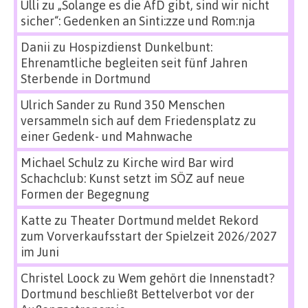
Ulli
zu
„Solange es die AfD gibt, sind wir nicht
sicher“: Gedenken an Sinti:zze und Rom:nja
Danii
zu
Hospizdienst Dunkelbunt:
Ehrenamtliche begleiten seit fünf Jahren
Sterbende in Dortmund
Ulrich Sander
zu
Rund 350 Menschen
versammeln sich auf dem Friedensplatz zu
einer Gedenk- und Mahnwache
Michael Schulz
zu
Kirche wird Bar wird
Schachclub: Kunst setzt im SÖZ auf neue
Formen der Begegnung
Katte
zu
Theater Dortmund meldet Rekord
zum Vorverkaufsstart der Spielzeit 2026/2027
im Juni
Christel Loock
zu
Wem gehört die Innenstadt?
Dortmund beschließt Bettelverbot vor der