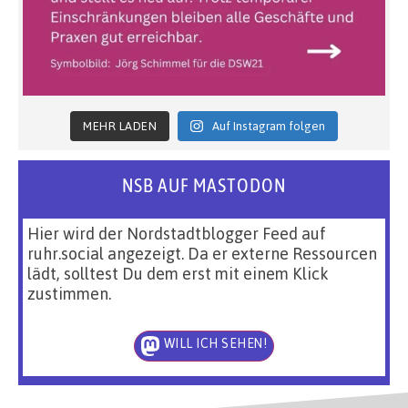
MEHR LADEN
Auf Instagram folgen
NSB AUF MASTODON
Hier wird der Nordstadtblogger Feed auf
ruhr.social angezeigt. Da er externe Ressourcen
lädt, solltest Du dem erst mit einem Klick
zustimmen.
WILL ICH SEHEN!