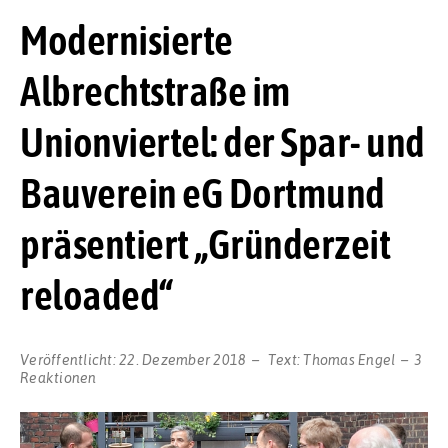
Modernisierte
Albrechtstraße im
Unionviertel: der Spar- und
Bauverein eG Dortmund
präsentiert „Gründerzeit
reloaded“
Veröffentlicht:
22. Dezember 2018
Text:
Thomas Engel
3
Reaktionen