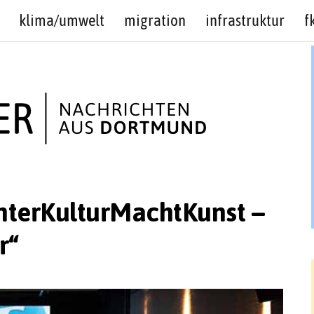
klima/umwelt
migration
infrastruktur
f
InterKulturMachtKunst –
r“