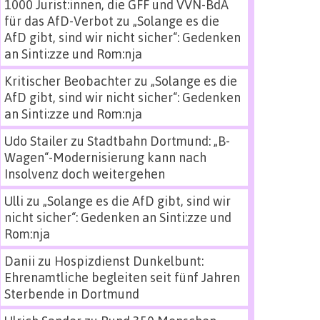
1000 Jurist:innen, die GFF und VVN-BdA
für das AfD-Verbot
zu
„Solange es die
AfD gibt, sind wir nicht sicher“: Gedenken
an Sinti:zze und Rom:nja
Kritischer Beobachter
zu
„Solange es die
AfD gibt, sind wir nicht sicher“: Gedenken
an Sinti:zze und Rom:nja
Udo Stailer
zu
Stadtbahn Dortmund: „B-
Wagen“-Modernisierung kann nach
Insolvenz doch weitergehen
Ulli
zu
„Solange es die AfD gibt, sind wir
nicht sicher“: Gedenken an Sinti:zze und
Rom:nja
Danii
zu
Hospizdienst Dunkelbunt:
Ehrenamtliche begleiten seit fünf Jahren
Sterbende in Dortmund