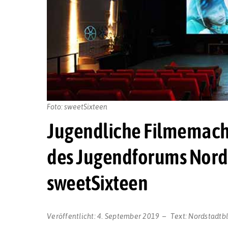
Foto: sweetSixteen
Jugendliche Filmemach
des Jugendforums Nords
sweetSixteen
Veröffentlicht:
4. September 2019
Text:
Nordstadtb