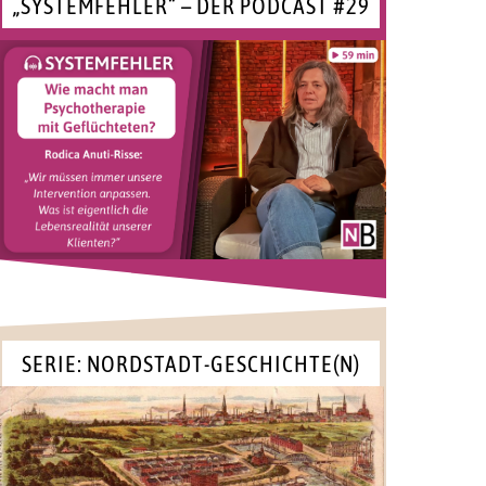
„SYSTEMFEHLER“ – DER PODCAST #29
SERIE: NORDSTADT-GESCHICHTE(N)