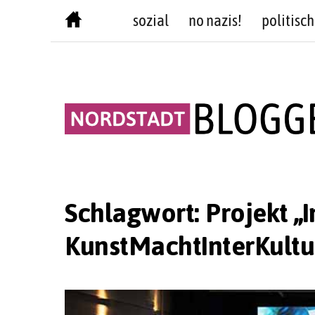
Skip
sozial
no nazis!
politisch
to
content
Schlagwort:
Projekt „
KunstMachtInterKultu