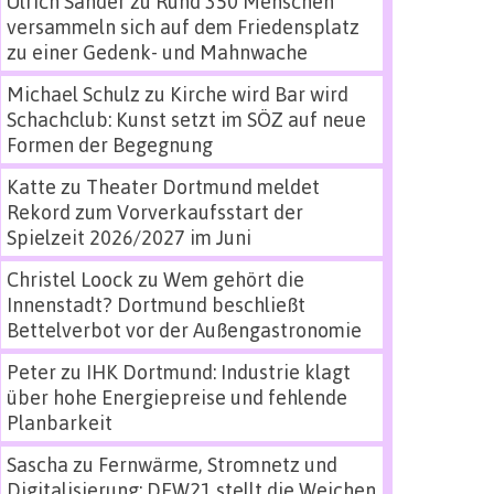
Ulrich Sander
zu
Rund 350 Menschen
versammeln sich auf dem Friedensplatz
zu einer Gedenk- und Mahnwache
Michael Schulz
zu
Kirche wird Bar wird
Schachclub: Kunst setzt im SÖZ auf neue
Formen der Begegnung
Katte
zu
Theater Dortmund meldet
Rekord zum Vorverkaufsstart der
Spielzeit 2026/2027 im Juni
Christel Loock
zu
Wem gehört die
Innenstadt? Dortmund beschließt
Bettelverbot vor der Außengastronomie
Peter
zu
IHK Dortmund: Industrie klagt
über hohe Energiepreise und fehlende
Planbarkeit
Sascha
zu
Fernwärme, Stromnetz und
Digitalisierung: DEW21 stellt die Weichen