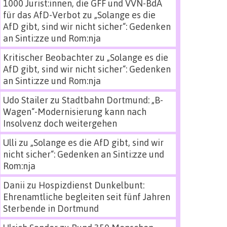
1000 Jurist:innen, die GFF und VVN-BdA
für das AfD-Verbot
zu
„Solange es die
AfD gibt, sind wir nicht sicher“: Gedenken
an Sinti:zze und Rom:nja
Kritischer Beobachter
zu
„Solange es die
AfD gibt, sind wir nicht sicher“: Gedenken
an Sinti:zze und Rom:nja
Udo Stailer
zu
Stadtbahn Dortmund: „B-
Wagen“-Modernisierung kann nach
Insolvenz doch weitergehen
Ulli
zu
„Solange es die AfD gibt, sind wir
nicht sicher“: Gedenken an Sinti:zze und
Rom:nja
Danii
zu
Hospizdienst Dunkelbunt:
Ehrenamtliche begleiten seit fünf Jahren
Sterbende in Dortmund