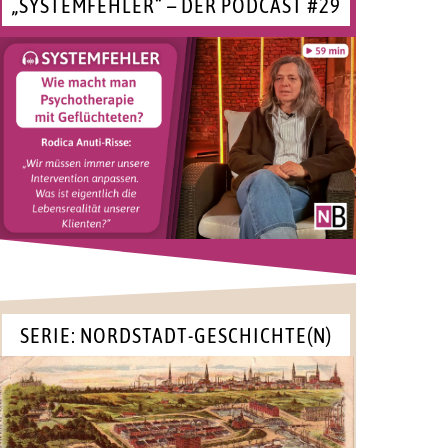
„SYSTEMFEHLER“ – DER PODCAST #29
SERIE: NORDSTADT-GESCHICHTE(N)