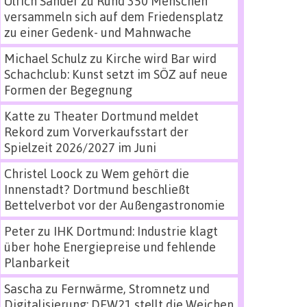
Ulrich Sander
zu
Rund 350 Menschen
versammeln sich auf dem Friedensplatz
zu einer Gedenk- und Mahnwache
Michael Schulz
zu
Kirche wird Bar wird
Schachclub: Kunst setzt im SÖZ auf neue
Formen der Begegnung
Katte
zu
Theater Dortmund meldet
Rekord zum Vorverkaufsstart der
Spielzeit 2026/2027 im Juni
Christel Loock
zu
Wem gehört die
Innenstadt? Dortmund beschließt
Bettelverbot vor der Außengastronomie
Peter
zu
IHK Dortmund: Industrie klagt
über hohe Energiepreise und fehlende
Planbarkeit
Sascha
zu
Fernwärme, Stromnetz und
Digitalisierung: DEW21 stellt die Weichen