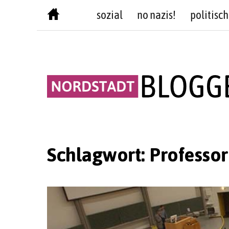
Skip
sozial
no nazis!
politisch
to
content
Schlagwort:
Professor