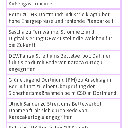
Außengastronomie
Peter
zu
IHK Dortmund: Industrie klagt über
hohe Energiepreise und fehlende Planbarkeit
Sascha
zu
Fernwärme, Stromnetz und
Digitalisierung: DEW21 stellt die Weichen für
die Zukunft
DEWFan
zu
Streit ums Bettelverbot: Dahmen
fühlt sich durch Rede von Karacakurtoglu
angegriffen
Grüne Jugend Dortmund (PM)
zu
Anschlag in
Berlin führt zu einer Überprüfung der
Sicherheitsmaßnahmen beim CSD in Dortmund
Ulrich Sander
zu
Streit ums Bettelverbot:
Dahmen fühlt sich durch Rede von
Karacakurtoglu angegriffen
Peter
zu
IHK-Spitze bei OB Kalouti: