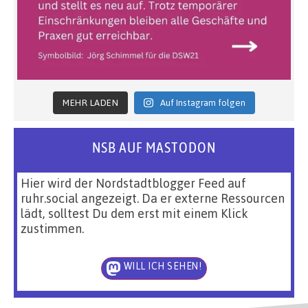
MEHR LADEN
Auf Instagram folgen
NSB AUF MASTODON
Hier wird der Nordstadtblogger Feed auf
ruhr.social angezeigt. Da er externe Ressourcen
lädt, solltest Du dem erst mit einem Klick
zustimmen.
WILL ICH SEHEN!