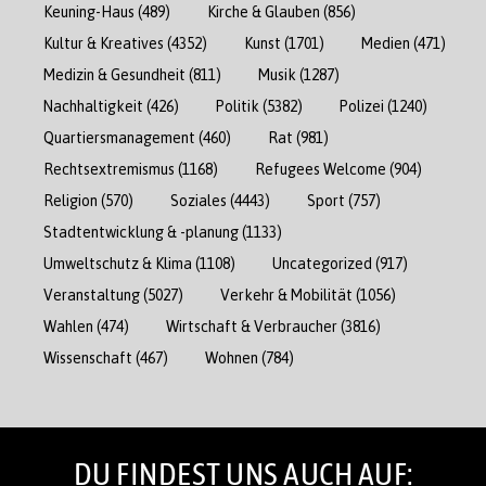
Keuning-Haus
(489)
Kirche & Glauben
(856)
Kultur & Kreatives
(4352)
Kunst
(1701)
Medien
(471)
Medizin & Gesundheit
(811)
Musik
(1287)
Nachhaltigkeit
(426)
Politik
(5382)
Polizei
(1240)
Quartiersmanagement
(460)
Rat
(981)
Rechtsextremismus
(1168)
Refugees Welcome
(904)
Religion
(570)
Soziales
(4443)
Sport
(757)
Stadtentwicklung & -planung
(1133)
Umweltschutz & Klima
(1108)
Uncategorized
(917)
Veranstaltung
(5027)
Verkehr & Mobilität
(1056)
Wahlen
(474)
Wirtschaft & Verbraucher
(3816)
Wissenschaft
(467)
Wohnen
(784)
DU FINDEST UNS AUCH AUF: