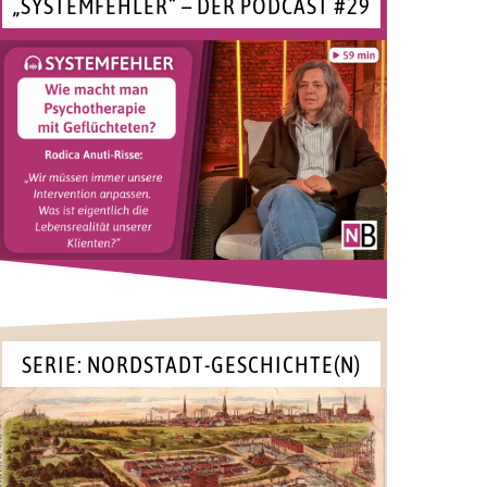
„SYSTEMFEHLER“ – DER PODCAST #29
SERIE: NORDSTADT-GESCHICHTE(N)