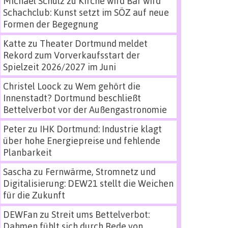
Michael Schulz
zu
Kirche wird Bar wird
Schachclub: Kunst setzt im SÖZ auf neue
Formen der Begegnung
Katte
zu
Theater Dortmund meldet
Rekord zum Vorverkaufsstart der
Spielzeit 2026/2027 im Juni
Christel Loock
zu
Wem gehört die
Innenstadt? Dortmund beschließt
Bettelverbot vor der Außengastronomie
Peter
zu
IHK Dortmund: Industrie klagt
über hohe Energiepreise und fehlende
Planbarkeit
Sascha
zu
Fernwärme, Stromnetz und
Digitalisierung: DEW21 stellt die Weichen
für die Zukunft
DEWFan
zu
Streit ums Bettelverbot:
Dahmen fühlt sich durch Rede von