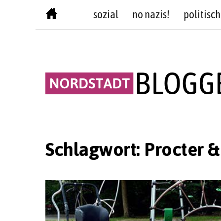
Skip
sozial
no nazis!
politisch
to
content
Schlagwort:
Procter 