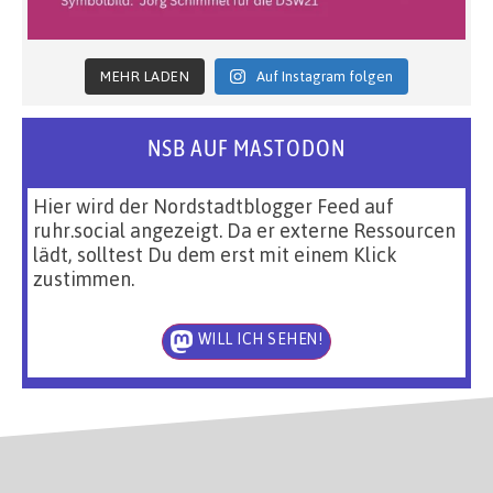
MEHR LADEN
Auf Instagram folgen
NSB AUF MASTODON
Hier wird der Nordstadtblogger Feed auf
ruhr.social angezeigt. Da er externe Ressourcen
lädt, solltest Du dem erst mit einem Klick
zustimmen.
WILL ICH SEHEN!