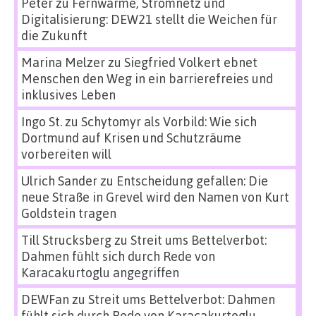
Peter
zu
Fernwärme, Stromnetz und
Digitalisierung: DEW21 stellt die Weichen für
die Zukunft
Marina Melzer
zu
Siegfried Volkert ebnet
Menschen den Weg in ein barrierefreies und
inklusives Leben
Ingo St.
zu
Schytomyr als Vorbild: Wie sich
Dortmund auf Krisen und Schutzräume
vorbereiten will
Ulrich Sander
zu
Entscheidung gefallen: Die
neue Straße in Grevel wird den Namen von Kurt
Goldstein tragen
Till Strucksberg
zu
Streit ums Bettelverbot:
Dahmen fühlt sich durch Rede von
Karacakurtoglu angegriffen
DEWFan
zu
Streit ums Bettelverbot: Dahmen
fühlt sich durch Rede von Karacakurtoglu