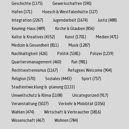
Geschichte
(1375)
Gewerkschaften
(590)
Hafen
(371)
Hoesch & Westfalenhütte
(327)
Integration
(2267)
Jugendarbeit
(1674)
Justiz
(488)
Keuning-Haus
(489)
Kirche & Glauben
(856)
Kultur & Kreatives
(4352)
Kunst
(1701)
Medien
(471)
Medizin & Gesundheit
(811)
Musik
(1287)
Nachhaltigkeit
(426)
Politik
(5381)
Polizei
(1239)
Quartiersmanagement
(460)
Rat
(981)
Rechtsextremismus
(1167)
Refugees Welcome
(904)
Religion
(570)
Soziales
(4443)
Sport
(757)
Stadtentwicklung & -planung
(1133)
Umweltschutz & Klima
(1108)
Uncategorized
(917)
Veranstaltung
(5027)
Verkehr & Mobilität
(1056)
Wahlen
(474)
Wirtschaft & Verbraucher
(3816)
Wissenschaft
(467)
Wohnen
(784)