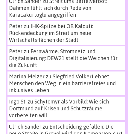
Ulrich Sander
zu
Streit ums Bettelverbot:
Dahmen fühlt sich durch Rede von
Karacakurtoglu angegriffen
Peter
zu
IHK-Spitze bei OB Kalouti:
Rückendeckung im Streit um neue
Wirtschaftsflächen der Stadt
Peter
zu
Fernwärme, Stromnetz und
Digitalisierung: DEW21 stellt die Weichen für
die Zukunft
Marina Melzer
zu
Siegfried Volkert ebnet
Menschen den Weg in ein barrierefreies und
inklusives Leben
Ingo St.
zu
Schytomyr als Vorbild: Wie sich
Dortmund auf Krisen und Schutzräume
vorbereiten will
Ulrich Sander
zu
Entscheidung gefallen: Die
neue Straße in Grevel wird den Namen von Kurt