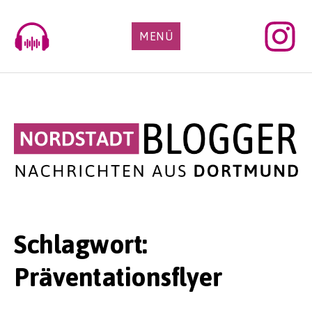
Skip
to
MENÜ
content
Schlagwort:
Präventationsflyer