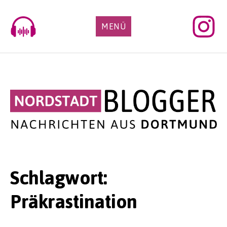
Skip
to
MENÜ
content
Schlagwort:
Präkrastination