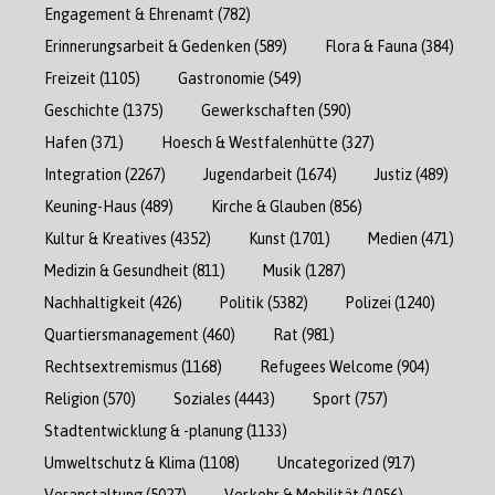
Engagement & Ehrenamt
(782)
Erinnerungsarbeit & Gedenken
(589)
Flora & Fauna
(384)
Freizeit
(1105)
Gastronomie
(549)
Geschichte
(1375)
Gewerkschaften
(590)
Hafen
(371)
Hoesch & Westfalenhütte
(327)
Integration
(2267)
Jugendarbeit
(1674)
Justiz
(489)
Keuning-Haus
(489)
Kirche & Glauben
(856)
Kultur & Kreatives
(4352)
Kunst
(1701)
Medien
(471)
Medizin & Gesundheit
(811)
Musik
(1287)
Nachhaltigkeit
(426)
Politik
(5382)
Polizei
(1240)
Quartiersmanagement
(460)
Rat
(981)
Rechtsextremismus
(1168)
Refugees Welcome
(904)
Religion
(570)
Soziales
(4443)
Sport
(757)
Stadtentwicklung & -planung
(1133)
Umweltschutz & Klima
(1108)
Uncategorized
(917)
Veranstaltung
(5027)
Verkehr & Mobilität
(1056)