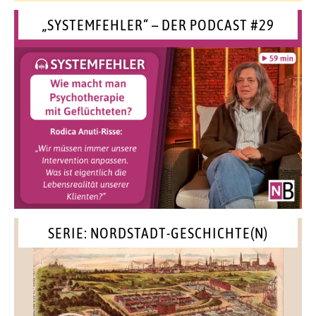
„SYSTEMFEHLER“ – DER PODCAST #29
SERIE: NORDSTADT-GESCHICHTE(N)