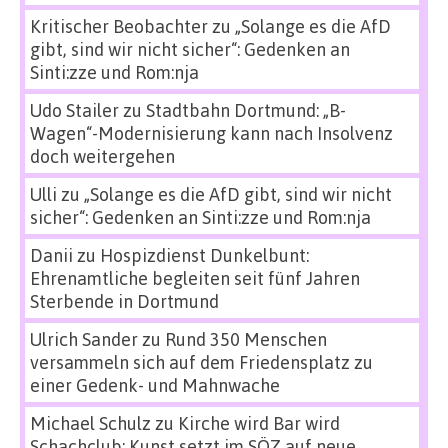
Kritischer Beobachter
zu
„Solange es die AfD
gibt, sind wir nicht sicher“: Gedenken an
Sinti:zze und Rom:nja
Udo Stailer
zu
Stadtbahn Dortmund: „B-
Wagen“-Modernisierung kann nach Insolvenz
doch weitergehen
Ulli
zu
„Solange es die AfD gibt, sind wir nicht
sicher“: Gedenken an Sinti:zze und Rom:nja
Danii
zu
Hospizdienst Dunkelbunt:
Ehrenamtliche begleiten seit fünf Jahren
Sterbende in Dortmund
Ulrich Sander
zu
Rund 350 Menschen
versammeln sich auf dem Friedensplatz zu
einer Gedenk- und Mahnwache
Michael Schulz
zu
Kirche wird Bar wird
Schachclub: Kunst setzt im SÖZ auf neue