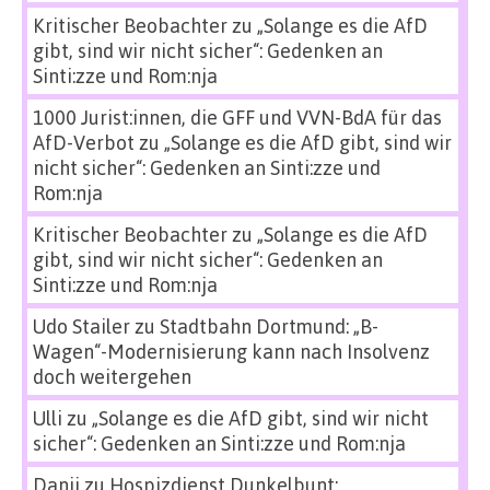
Kritischer Beobachter
zu
„Solange es die AfD
gibt, sind wir nicht sicher“: Gedenken an
Sinti:zze und Rom:nja
1000 Jurist:innen, die GFF und VVN-BdA für das
AfD-Verbot
zu
„Solange es die AfD gibt, sind wir
nicht sicher“: Gedenken an Sinti:zze und
Rom:nja
Kritischer Beobachter
zu
„Solange es die AfD
gibt, sind wir nicht sicher“: Gedenken an
Sinti:zze und Rom:nja
Udo Stailer
zu
Stadtbahn Dortmund: „B-
Wagen“-Modernisierung kann nach Insolvenz
doch weitergehen
Ulli
zu
„Solange es die AfD gibt, sind wir nicht
sicher“: Gedenken an Sinti:zze und Rom:nja
Danii
zu
Hospizdienst Dunkelbunt: