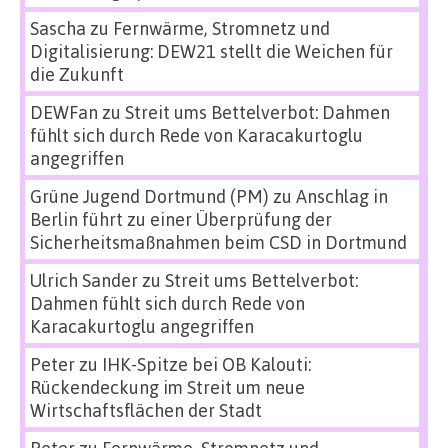
Sascha
zu
Fernwärme, Stromnetz und
Digitalisierung: DEW21 stellt die Weichen für
die Zukunft
DEWFan
zu
Streit ums Bettelverbot: Dahmen
fühlt sich durch Rede von Karacakurtoglu
angegriffen
Grüne Jugend Dortmund (PM)
zu
Anschlag in
Berlin führt zu einer Überprüfung der
Sicherheitsmaßnahmen beim CSD in Dortmund
Ulrich Sander
zu
Streit ums Bettelverbot:
Dahmen fühlt sich durch Rede von
Karacakurtoglu angegriffen
Peter
zu
IHK-Spitze bei OB Kalouti:
Rückendeckung im Streit um neue
Wirtschaftsflächen der Stadt
Peter
zu
Fernwärme, Stromnetz und