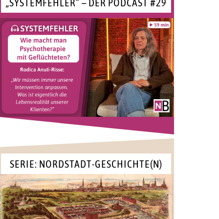
„SYSTEMFEHLER“ – DER PODCAST #29
SERIE: NORDSTADT-GESCHICHTE(N)