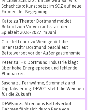
Michael Schulz
zu
Kirche wird Bar wird
Schachclub: Kunst setzt im SÖZ auf neue
Formen der Begegnung
Katte
zu
Theater Dortmund meldet
Rekord zum Vorverkaufsstart der
Spielzeit 2026/2027 im Juni
Christel Loock
zu
Wem gehört die
Innenstadt? Dortmund beschließt
Bettelverbot vor der Außengastronomie
Peter
zu
IHK Dortmund: Industrie klagt
über hohe Energiepreise und fehlende
Planbarkeit
Sascha
zu
Fernwärme, Stromnetz und
Digitalisierung: DEW21 stellt die Weichen
für die Zukunft
DEWFan
zu
Streit ums Bettelverbot:
Dahmen fühlt sich durch Rede von