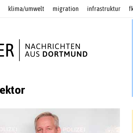
klima/umwelt
migration
infrastruktur
f
rektor