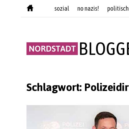
Skip
sozial
no nazis!
politisch
to
content
Schlagwort:
Polizeidi