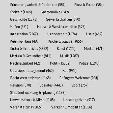
Erinnerungsarbeit & Gedenken
(589)
Flora & Fauna
(384)
Freizeit
(1105)
Gastronomie
(549)
Geschichte
(1375)
Gewerkschaften
(590)
Hafen
(371)
Hoesch & Westfalenhütte
(327)
Integration
(2267)
Jugendarbeit
(1674)
Justiz
(489)
Keuning-Haus
(489)
Kirche & Glauben
(856)
Kultur & Kreatives
(4352)
Kunst
(1701)
Medien
(471)
Medizin & Gesundheit
(811)
Musik
(1287)
Nachhaltigkeit
(426)
Politik
(5382)
Polizei
(1240)
Quartiersmanagement
(460)
Rat
(981)
Rechtsextremismus
(1168)
Refugees Welcome
(904)
Religion
(570)
Soziales
(4443)
Sport
(757)
Stadtentwicklung & -planung
(1133)
Umweltschutz & Klima
(1108)
Uncategorized
(917)
Veranstaltung
(5027)
Verkehr & Mobilität
(1056)