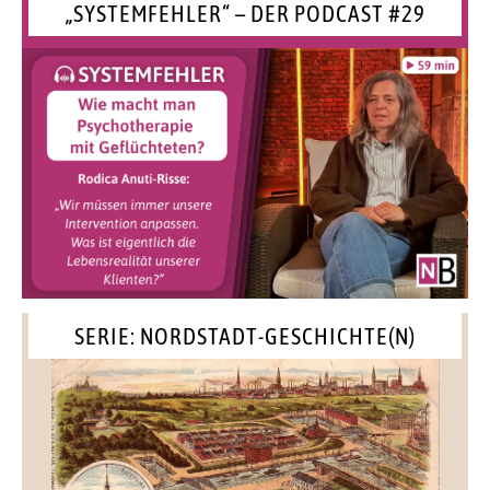
„SYSTEMFEHLER“ – DER PODCAST #29
SERIE: NORDSTADT-GESCHICHTE(N)