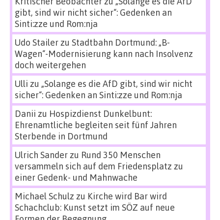
Kritischer Beobachter
zu
„Solange es die AfD
gibt, sind wir nicht sicher“: Gedenken an
Sinti:zze und Rom:nja
Udo Stailer
zu
Stadtbahn Dortmund: „B-
Wagen“-Modernisierung kann nach Insolvenz
doch weitergehen
Ulli
zu
„Solange es die AfD gibt, sind wir nicht
sicher“: Gedenken an Sinti:zze und Rom:nja
Danii
zu
Hospizdienst Dunkelbunt:
Ehrenamtliche begleiten seit fünf Jahren
Sterbende in Dortmund
Ulrich Sander
zu
Rund 350 Menschen
versammeln sich auf dem Friedensplatz zu
einer Gedenk- und Mahnwache
Michael Schulz
zu
Kirche wird Bar wird
Schachclub: Kunst setzt im SÖZ auf neue
Formen der Begegnung