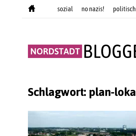
Skip
sozial
no nazis!
politisch
to
content
Schlagwort:
plan-loka