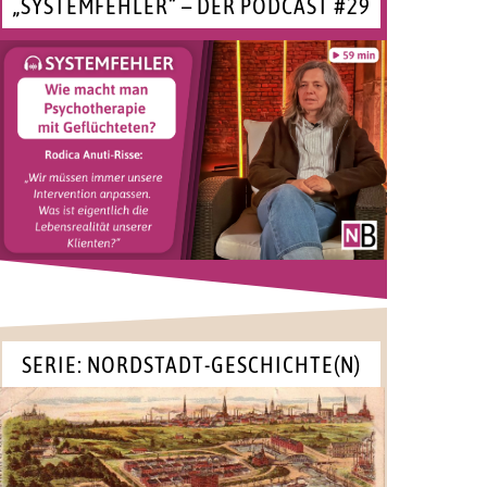
„SYSTEMFEHLER“ – DER PODCAST #29
SERIE: NORDSTADT-GESCHICHTE(N)