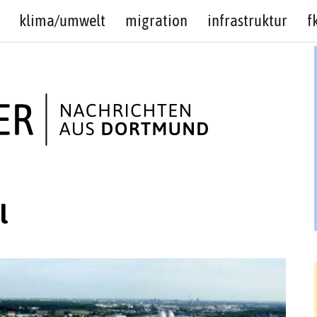
klima/umwelt
migration
infrastruktur
f
l