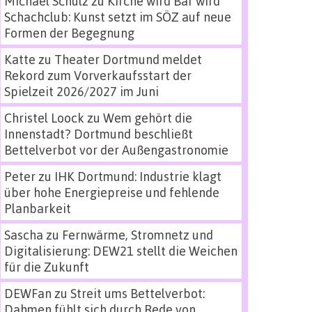
Michael Schulz
zu
Kirche wird Bar wird
Schachclub: Kunst setzt im SÖZ auf neue
Formen der Begegnung
Katte
zu
Theater Dortmund meldet
Rekord zum Vorverkaufsstart der
Spielzeit 2026/2027 im Juni
Christel Loock
zu
Wem gehört die
Innenstadt? Dortmund beschließt
Bettelverbot vor der Außengastronomie
Peter
zu
IHK Dortmund: Industrie klagt
über hohe Energiepreise und fehlende
Planbarkeit
Sascha
zu
Fernwärme, Stromnetz und
Digitalisierung: DEW21 stellt die Weichen
für die Zukunft
DEWFan
zu
Streit ums Bettelverbot:
Dahmen fühlt sich durch Rede von