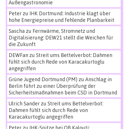
Außengastronomie
Peter
zu
IHK Dortmund: Industrie klagt über
hohe Energiepreise und fehlende Planbarkeit
Sascha
zu
Fernwärme, Stromnetz und
Digitalisierung: DEW21 stellt die Weichen für
die Zukunft
DEWFan
zu
Streit ums Bettelverbot: Dahmen
fühlt sich durch Rede von Karacakurtoglu
angegriffen
Grüne Jugend Dortmund (PM)
zu
Anschlag in
Berlin führt zu einer Überprüfung der
Sicherheitsmaßnahmen beim CSD in Dortmund
Ulrich Sander
zu
Streit ums Bettelverbot:
Dahmen fühlt sich durch Rede von
Karacakurtoglu angegriffen
Peter
zu
IHK-Spitze bei OB Kalouti: