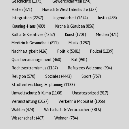
Geschichte
(1375)
Gewerkschaften
(590)
Hafen
(371)
Hoesch & Westfalenhütte
(327)
Integration
(2267)
Jugendarbeit
(1674)
Justiz
(488)
Keuning-Haus
(489)
Kirche & Glauben
(856)
Kultur & Kreatives
(4352)
Kunst
(1701)
Medien
(471)
Medizin & Gesundheit
(811)
Musik
(1287)
Nachhaltigkeit
(426)
Politik
(5381)
Polizei
(1239)
Quartiersmanagement
(460)
Rat
(981)
Rechtsextremismus
(1167)
Refugees Welcome
(904)
Religion
(570)
Soziales
(4443)
Sport
(757)
Stadtentwicklung & -planung
(1133)
Umweltschutz & Klima
(1108)
Uncategorized
(917)
Veranstaltung
(5027)
Verkehr & Mobilität
(1056)
Wahlen
(474)
Wirtschaft & Verbraucher
(3816)
Wissenschaft
(467)
Wohnen
(784)