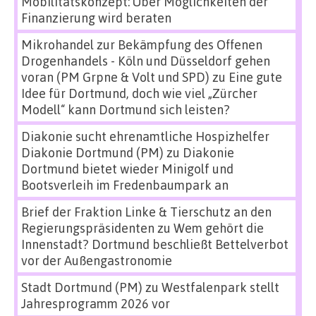
Mobilitätskonzept: Über Möglichkeiten der
Finanzierung wird beraten
Mikrohandel zur Bekämpfung des Offenen
Drogenhandels - Köln und Düsseldorf gehen
voran (PM Grpne & Volt und SPD)
zu
Eine gute
Idee für Dortmund, doch wie viel „Zürcher
Modell“ kann Dortmund sich leisten?
Diakonie sucht ehrenamtliche Hospizhelfer
Diakonie Dortmund (PM)
zu
Diakonie
Dortmund bietet wieder Minigolf und
Bootsverleih im Fredenbaumpark an
Brief der Fraktion Linke & Tierschutz an den
Regierungspräsidenten
zu
Wem gehört die
Innenstadt? Dortmund beschließt Bettelverbot
vor der Außengastronomie
Stadt Dortmund (PM)
zu
Westfalenpark stellt
Jahresprogramm 2026 vor