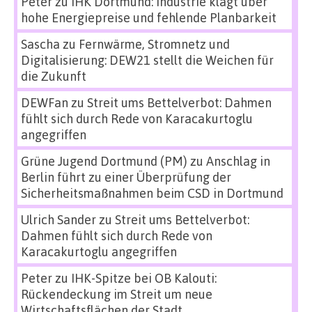
Peter
zu
IHK Dortmund: Industrie klagt über
hohe Energiepreise und fehlende Planbarkeit
Sascha
zu
Fernwärme, Stromnetz und
Digitalisierung: DEW21 stellt die Weichen für
die Zukunft
DEWFan
zu
Streit ums Bettelverbot: Dahmen
fühlt sich durch Rede von Karacakurtoglu
angegriffen
Grüne Jugend Dortmund (PM)
zu
Anschlag in
Berlin führt zu einer Überprüfung der
Sicherheitsmaßnahmen beim CSD in Dortmund
Ulrich Sander
zu
Streit ums Bettelverbot:
Dahmen fühlt sich durch Rede von
Karacakurtoglu angegriffen
Peter
zu
IHK-Spitze bei OB Kalouti:
Rückendeckung im Streit um neue
Wirtschaftsflächen der Stadt